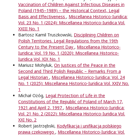
Vaccination of Children Against Infectious Diseases in
Poland (1945–1989) – the Historical Context, Legal
Basis and Effectiveness
,
Miscellanea Historico-Iuridica:
Vol. 23 No. 1 (2024): Miscellanea Historico-Iuridica Vol.
XXIII No. 1
Bartosz Kamil Truszkowski,
Disciplining Children on
Polish Territories. Legal Regulations from the 19th
Century to the Present Day
,
Miscellanea Historico-
Iuridica: Vol. 19 No. 1 (2020): Miscellanea Historico-
Iuridica Vol. XIX No. 1
Mariusz Mohyluk,
On Justices of the Peace in the
Second and Third Polish Republic – Remarks From a
Legal Historian
,
Miscellanea Historico-Iuridica: Vol. 24
No. 1 (2025): Miscellanea Historico-Iuridica Vol. XXIV No.
1
Michał Ożóg,
Legal Protection of Life in the
Constitutions of the Republic of Poland of March 17,
1921 and April 2, 1997
,
Miscellanea Historico-Iuridica:
Vol. 21 No. 2 (2022): Miscellanea Historico-Iuridica Vol.
XXI No. 2
Robert Jastrzębski,
Kodyfikacja i unifikacja polskiego
prawa czekowego
,
Miscellanea Historico-Iuridica: Vol.