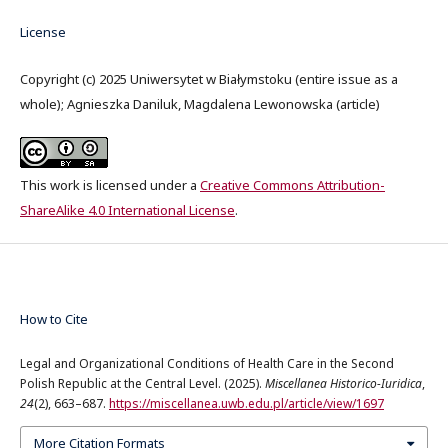
License
Copyright (c) 2025 Uniwersytet w Białymstoku (entire issue as a
whole); Agnieszka Daniluk, Magdalena Lewonowska (article)
This work is licensed under a
Creative Commons Attribution-
ShareAlike 4.0 International License
.
How to Cite
Legal and Organizational Conditions of Health Care in the Second
Polish Republic at the Central Level. (2025).
Miscellanea Historico-Iuridica
,
24
(2), 663–687.
https://miscellanea.uwb.edu.pl/article/view/1697
More Citation Formats