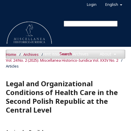
Login
English
News
Current issue
Archives
About
Home
/
Archives
/
Search
Vol. 24 No. 2 (2025): Miscellanea Historico-Iuridica Vol. XXIV No. 2
/
Articles
Legal and Organizational
Conditions of Health Care in the
Second Polish Republic at the
Central Level