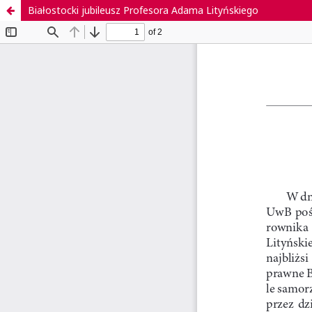
Białostocki jubileusz Profesora Adama Lityńskiego