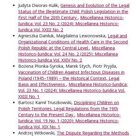
Judyta Dworas-Kulik,
Genesis and Evolution of the Legal
Status of the Illegitimate Child: Polish Legislation in the
First Half of the 20th Century
,
Miscellanea Historico-
Iuridica: Vol. 23 No. 2 (2024): Miscellanea Historico-
Iuridica Vol. XXIII No. 2
Agnieszka Daniluk, Magdalena Lewonowska,
Legal and
Organizational Conditions of Health Care in the Second
Polish Republic at the Central Level
,
Miscellanea
Historico-Iuridica: Vol. 24 No. 2 (2025): Miscellanea
Historico-Iuridica Vol. XXIV No. 2
Bożena Płonka-Syroka, Marek Stych, Piotr Pryjda,
Vaccination of Children Against Infectious Diseases in
Poland (1945–1989) – the Historical Context, Legal
Basis and Effectiveness
,
Miscellanea Historico-Iuridica:
Vol. 23 No. 1 (2024): Miscellanea Historico-Iuridica Vol.
XXIII No. 1
Bartosz Kamil Truszkowski,
Disciplining Children on
Polish Territories. Legal Regulations from the 19th
Century to the Present Day
,
Miscellanea Historico-
Iuridica: Vol. 19 No. 1 (2020): Miscellanea Historico-
Iuridica Vol. XIX No. 1
Andrzej Witkowski,
The Dispute Regarding the Methods