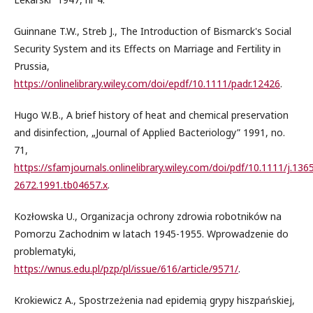
Guinnane T.W., Streb J., The Introduction of Bismarck's Social
Security System and its Effects on Marriage and Fertility in
Prussia,
https://onlinelibrary.wiley.com/doi/epdf/10.1111/padr.12426
.
Hugo W.B., A brief history of heat and chemical preservation
and disinfection, „Journal of Applied Bacteriology” 1991, no.
71,
https://sfamjournals.onlinelibrary.wiley.com/doi/pdf/10.1111/j.136
2672.1991.tb04657.x
.
Kozłowska U., Organizacja ochrony zdrowia robotników na
Pomorzu Zachodnim w latach 1945-1955. Wprowadzenie do
problematyki,
https://wnus.edu.pl/pzp/pl/issue/616/article/9571/
.
Krokiewicz A., Spostrzeżenia nad epidemią grypy hiszpańskiej,