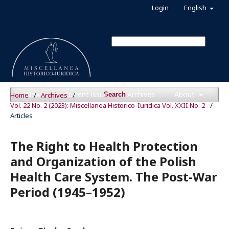
Login
English
News
Current issue
Archives
About
Home
/
Archives
/
Search
Vol. 22 No. 2 (2023): Miscellanea Historico-Iuridica Vol. XXII No. 2
/
Articles
The Right to Health Protection
and Organization of the Polish
Health Care System. The Post-War
Period (1945–1952)