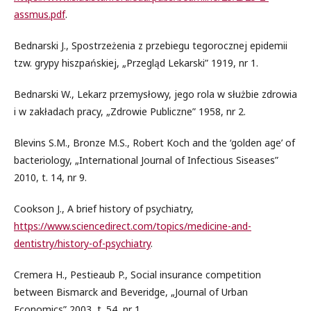
assmus.pdf
.
Bednarski J., Spostrzeżenia z przebiegu tegorocznej epidemii
tzw. grypy hiszpańskiej, „Przegląd Lekarski” 1919, nr 1.
Bednarski W., Lekarz przemysłowy, jego rola w służbie zdrowia
i w zakładach pracy, „Zdrowie Publiczne” 1958, nr 2.
Blevins S.M., Bronze M.S., Robert Koch and the ‘golden age’ of
bacteriology, „International Journal of Infectious Siseases”
2010, t. 14, nr 9.
Cookson J., A brief history of psychiatry,
https://www.sciencedirect.com/topics/medicine-and-
dentistry/history-of-psychiatry
.
Cremera H., Pestieaub P., Social insurance competition
between Bismarck and Beveridge, „Journal of Urban
Economics” 2003, t. 54, nr 1.