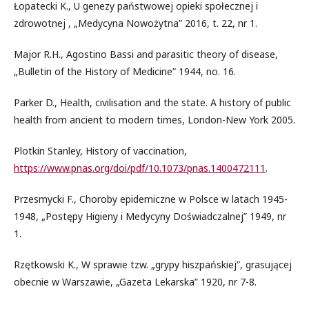
Łopatecki K., U genezy państwowej opieki społecznej i
zdrowotnej , „Medycyna Nowożytna” 2016, t. 22, nr 1.
Major R.H., Agostino Bassi and parasitic theory of disease,
„Bulletin of the History of Medicine” 1944, no. 16.
Parker D., Health, civilisation and the state. A history of public
health from ancient to modern times, London-New York 2005.
Plotkin Stanley, History of vaccination,
https://www.pnas.org/doi/pdf/10.1073/pnas.1400472111
.
Przesmycki F., Choroby epidemiczne w Polsce w latach 1945-
1948, „Postępy Higieny i Medycyny Doświadczalnej” 1949, nr
1.
Rzętkowski K., W sprawie tzw. „grypy hiszpańskiej”, grasującej
obecnie w Warszawie, „Gazeta Lekarska” 1920, nr 7-8.