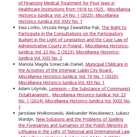
of Financing Medical Treatment for Poor Jews in
Healthcare Institutions from 1918 to 1925
,
Miscellanea
Historico-Iuridica: Vol. 24 No. 1 (2025): Miscellanea
Historico-Iuridica Vol. XXIV No. 1
Ewa Lotko, Urszula Kinga Zawadzka-Pąk,
The Right to
Participate in the Consultations on the Participatory
Budget in the Light of Legislation and the Case Law of
Administrative Courts in Poland
,
Miscellanea Historico-
Iuridica: Vol. 22 No. 2 (2023): Miscellanea Historico-
Iuridica Vol. XXII No. 2
Mariola Magda Szewczak-Daniel,
Municipal Childcare in
the Activities of the Interwar Lublin City Board
,
Miscellanea Historico-Iuridica: Vol. 19 No. 1 (2020):
Miscellanea Historico-Iuridica Vol. XIX No. 1
Adam Lityński,
Leninism – the Substance of Communist
Totalitarianism
,
Miscellanea Historico-Iuridica: Vol. 23
No. 1 (2024): Miscellanea Historico-Iuridica Vol. XXIII No.
1
Jarosław Wołkonowski, Aleksander Waszkiewicz, Łukasz
Wardyn,
New Solutions and the Problems of Spelling
the Forenames and Surnames of the Polish Minority in
Lithuania in the Light of National and International Law