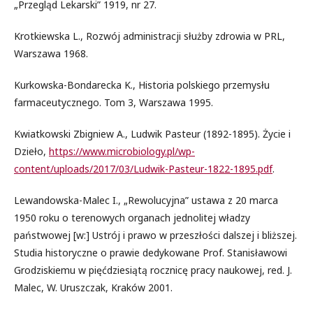
„Przegląd Lekarski” 1919, nr 27.
Krotkiewska L., Rozwój administracji służby zdrowia w PRL,
Warszawa 1968.
Kurkowska-Bondarecka K., Historia polskiego przemysłu
farmaceutycznego. Tom 3, Warszawa 1995.
Kwiatkowski Zbigniew A., Ludwik Pasteur (1892-1895). Życie i
Dzieło,
https://www.microbiology.pl/wp-
content/uploads/2017/03/Ludwik-Pasteur-1822-1895.pdf
.
Lewandowska-Malec I., „Rewolucyjna” ustawa z 20 marca
1950 roku o terenowych organach jednolitej władzy
państwowej [w:] Ustrój i prawo w przeszłości dalszej i bliższej.
Studia historyczne o prawie dedykowane Prof. Stanisławowi
Grodziskiemu w pięćdziesiątą rocznicę pracy naukowej, red. J.
Malec, W. Uruszczak, Kraków 2001.