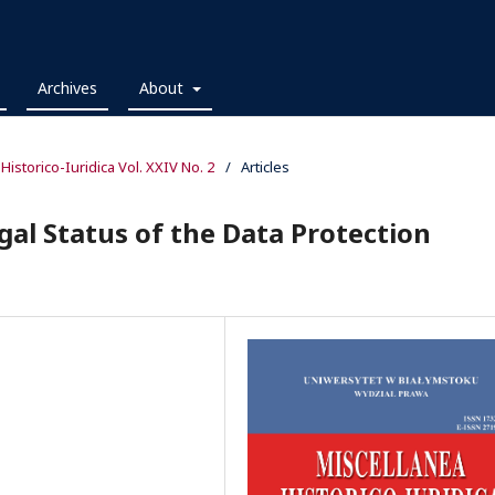
Archives
About
 Historico-Iuridica Vol. XXIV No. 2
/
Articles
al Status of the Data Protection