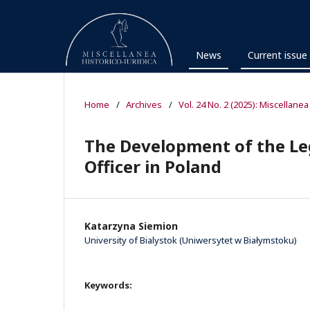
News
Current issue
Home
/
Archives
/
Vol. 24 No. 2 (2025): Miscellanea
The Development of the Leg
Officer in Poland
Katarzyna Siemion
University of Bialystok (Uniwersytet w Białymstoku)
Keywords: