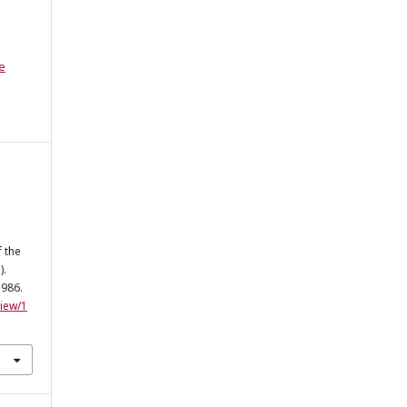
e
 the
).
–986.
view/1