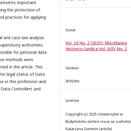
t presents important
ning the protection of
od practices for applying
Issue
al and case law analysis
Vol. 24 No. 2 (2025): Miscellanea
upervisory authorities,
Historico-Iuridica Vol. XXIV No. 2
onsible for personal data
hese methods were
ed in the article. This
Section
 the legal status of Data
Articles
se in this profession and
 Data Controllers and
License
Copyright (c) 2025 Uniwersytet w
Białymstoku (entire issue as a whole)
Katarzyna Siemion (article)