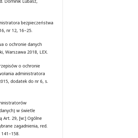
d. Dominik Lubasz,
inistratora bezpieczeństwa
16, nr 12, 16–25.
awa o ochronie danych
i, Warszawa 2018, LEX.
rzepisów o ochronie
ołania administratora
015, dodatek do nr 6, s.
ministratorów
danych) w świetle
 Art. 29, [w:] Ogólne
brane zagadnienia, red.
. 141–158.