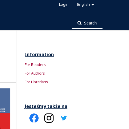
Login
English
Search
Information
For Readers
For Authors
For Librarians
Jesteśmy także na