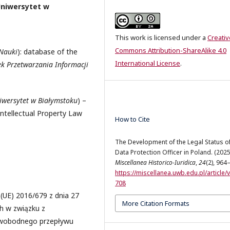
Uniwersytet w
This work is licensed under a
Creativ
Commons Attribution-ShareAlike 4.0
 Nauki
): database of the
International License
.
k Przetwarzania Informacji
iwersytet w Białymstoku
) –
ntellectual Property Law
How to Cite
The Development of the Legal Status of
Data Protection Officer in Poland. (2025
Miscellanea Historico-Iuridica
,
24
(2), 964
https://miscellanea.uwb.edu.pl/article/
708
(UE) 2016/679 z dnia 27
More Citation Formats
ch w związku z
swobodnego przepływu