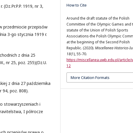
How to Cite
 (Dz.Pr.P.P. 1919, nr 3,
Around the draft statute of the Polish
Committee of the Olympic Games and 
w przedmiocie przepisów
statute of the Union of Polish Sports
ia 3-go stycznia 1919 r.
Associations-the Polish Olympic Comm
at the beginning of the Second Polish
Republic. (2020).
Miscellanea Historico-Iu
18
(1), 55-70.
hodnich z dnia 25
https://miscellanea.uwb.edu.pl/article/
., nr 25, poz. 255)(Dz.U.
12
More Citation Formats
iej z dnia 27 października
 94, poz. 808).
 o stowarzyszeniach i
ravitelstwa, I półrocze
órych przepisów prawa o