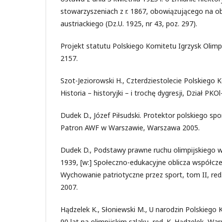
stowarzyszeniach z r. 1867, obowiązującego na o
austriackiego (Dz.U. 1925, nr 43, poz. 297).
Projekt statutu Polskiego Komitetu Igrzysk Olimpi
2157.
Szot-Jeziorowski H., Czterdziestolecie Polskiego 
Historia – historyjki – i trochę dygresji, Dział PKOl
Dudek D., Józef Piłsudski. Protektor polskiego spor
Patron AWF w Warszawie, Warszawa 2005.
Dudek D., Podstawy prawne ruchu olimpijskiego w
1939, [w:] Społeczno-edukacyjne oblicza współcze
Wychowanie patriotyczne przez sport, tom II, red
2007.
Hądzelek K., Słoniewski M., U narodzin Polskiego 
90 lat na olimpijskim szlaku, red. K. Hądzelek, Wa