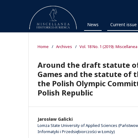
News
Current issue
Home
/
Archives
/
Vol. 18 No. 1 (2019): Miscellanea
Around the draft statute o
Games and the statute of t
the Polish Olympic Committ
Polish Republic
Jarosław Galicki
Lomza State University of Applied Sciences (Państwo
Informatyki i Przedsiębiorczości w Łomży)