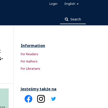
Login
English
Search
Information
c
For Readers
s-
For Authors
For Librarians
Jesteśmy także na