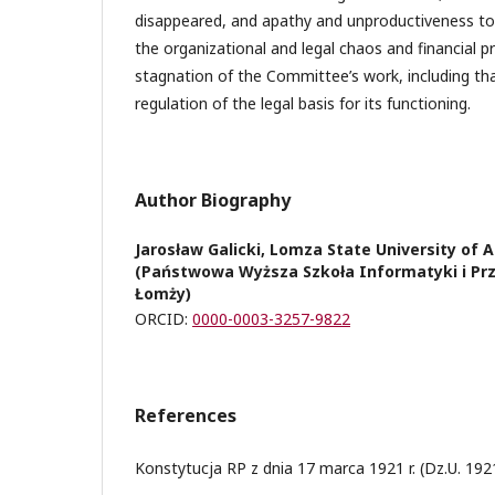
disappeared, and apathy and unproductiveness too
the organizational and legal chaos and financial p
stagnation of the Committee’s work, including tha
regulation of the legal basis for its functioning.
Author Biography
Jarosław Galicki, Lomza State University of 
(Państwowa Wyższa Szkoła Informatyki i Prz
Łomży)
ORCID:
0000-0003-3257-9822
References
Konstytucja RP z dnia 17 marca 1921 r. (Dz.U. 1921