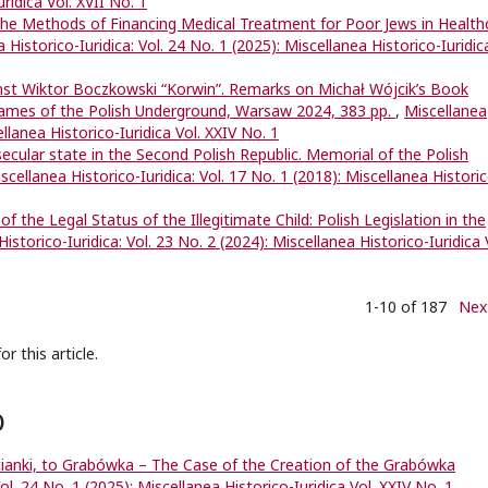
ridica Vol. XVII No. 1
he Methods of Financing Medical Treatment for Poor Jews in Health
 Historico-Iuridica: Vol. 24 No. 1 (2025): Miscellanea Historico-Iuridic
nst Wiktor Boczkowski “Korwin”. Remarks on Michał Wójcik’s Book
Games of the Polish Underground, Warsaw 2024, 383 pp.
,
Miscellanea
ellanea Historico-Iuridica Vol. XXIV No. 1
secular state in the Second Polish Republic. Memorial of the Polish
scellanea Historico-Iuridica: Vol. 17 No. 1 (2018): Miscellanea Histori
f the Legal Status of the Illegitimate Child: Polish Legislation in the
istorico-Iuridica: Vol. 23 No. 2 (2024): Miscellanea Historico-Iuridica 
1-10 of 187
Nex
or this article.
)
cianki, to Grabówka – The Case of the Creation of the Grabówka
ol. 24 No. 1 (2025): Miscellanea Historico-Iuridica Vol. XXIV No. 1