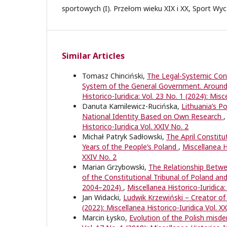
sportowych (I). Przełom wieku XIX i XX, Sport Wy
Similar Articles
Tomasz Chinciński,
The Legal-Systemic Cond
System of the General Government. Aroun
Historico-Iuridica: Vol. 23 No. 1 (2024): Misc
Danuta Kamilewicz-Rucińska,
Lithuania’s P
National Identity Based on Own Research
Historico-Iuridica Vol. XXIV No. 2
Michał Patryk Sadłowski,
The April Constitut
Years of the People’s Poland
,
Miscellanea Hi
XXIV No. 2
Marian Grzybowski,
The Relationship Betwe
of the Constitutional Tribunal of Poland and
2004–2024)
,
Miscellanea Historico-Iuridica:
Jan Widacki,
Ludwik Krzewiński – Creator of
(2022): Miscellanea Historico-Iuridica Vol. X
Marcin Łysko,
Evolution of the Polish misd