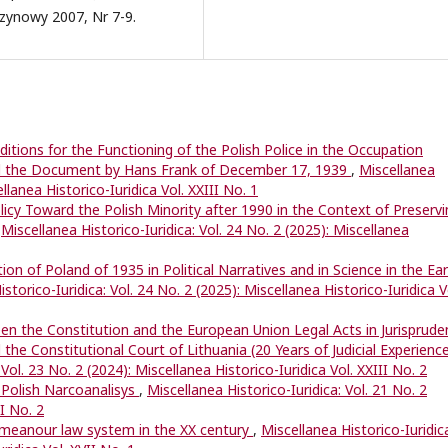
czynowy 2007, Nr 7-9.
itions for the Functioning of the Polish Police in the Occupation
d the Document by Hans Frank of December 17, 1939
,
Miscellanea
ellanea Historico-Iuridica Vol. XXIII No. 1
olicy Toward the Polish Minority after 1990 in the Context of Preserv
,
Miscellanea Historico-Iuridica: Vol. 24 No. 2 (2025): Miscellanea
ion of Poland of 1935 in Political Narratives and in Science in the Ear
storico-Iuridica: Vol. 24 No. 2 (2025): Miscellanea Historico-Iuridica V
en the Constitution and the European Union Legal Acts in Jurisprude
 the Constitutional Court of Lithuania (20 Years of Judicial Experience
 Vol. 23 No. 2 (2024): Miscellanea Historico-Iuridica Vol. XXIII No. 2
 Polish Narcoanalisys
,
Miscellanea Historico-Iuridica: Vol. 21 No. 2
XI No. 2
emeanour law system in the XX century
,
Miscellanea Historico-Iuridic