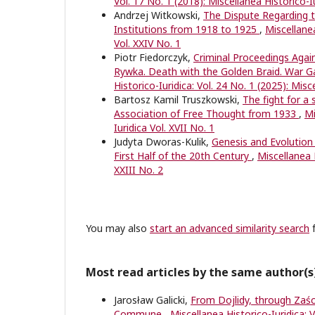
Vol. 17 No. 1 (2018): Miscellanea Historico-Iu
Andrzej Witkowski,
The Dispute Regarding t
Institutions from 1918 to 1925
,
Miscellanea
Vol. XXIV No. 1
Piotr Fiedorczyk,
Criminal Proceedings Agai
Rywka. Death with the Golden Braid. War 
Historico-Iuridica: Vol. 24 No. 1 (2025): Misc
Bartosz Kamil Truszkowski,
The fight for a 
Association of Free Thought from 1933
,
Mi
Iuridica Vol. XVII No. 1
Judyta Dworas-Kulik,
Genesis and Evolution o
First Half of the 20th Century
,
Miscellanea H
XXIII No. 2
You may also
start an advanced similarity search
f
Most read articles by the same author(s
Jarosław Galicki,
From Dojlidy, through Zaś
Commune
,
Miscellanea Historico-Iuridica: V