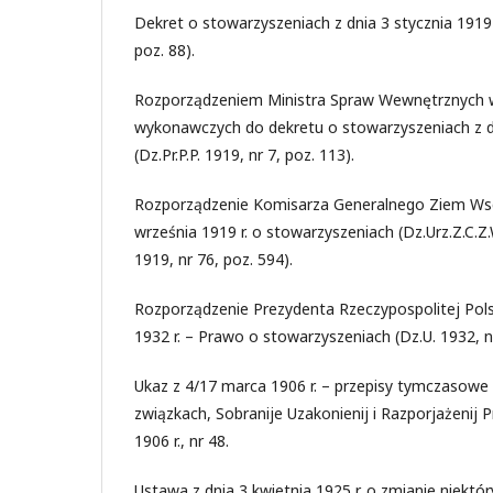
Dekret o stowarzyszeniach z dnia 3 stycznia 1919 r.
poz. 88).
Rozporządzeniem Ministra Spraw Wewnętrznych 
wykonawczych do dekretu o stowarzyszeniach z dn
(Dz.Pr.P.P. 1919, nr 7, poz. 113).
Rozporządzenie Komisarza Generalnego Ziem Wsc
września 1919 r. o stowarzyszeniach (Dz.Urz.Z.C.Z.W
1919, nr 76, poz. 594).
Rozporządzenie Prezydenta Rzeczypospolitej Polsk
1932 r. – Prawo o stowarzyszeniach (Dz.U. 1932, nr
Ukaz z 4/17 marca 1906 r. – przepisy tymczasowe
związkach, Sobranije Uzakonienij i Razporjażenij P
1906 r., nr 48.
Ustawa z dnia 3 kwietnia 1925 r. o zmianie niekt