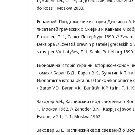
Гумилев Л.Н., От Руси до России, Москва 2003. /
do Rossii, Moskva 2003.
Евнампий. Продолжение истории Дексиппа // 
писателей греческих о Скифии и Кавказе // собр. 
Латышев, Т. 1, Санкт-Петербург 1890. // Evnampij
Deksippa // Izvestiâ drevnih pisatelej grečeskih o Ski
s rus. per. V.V. Latyšev, T. 1, Sankt-Peterburg 1890.
Економічна історія України. Історико-економі
томах / Баран В.Д., Баран В.К., Бунятян К.П. та ін.
Ekonomìčna ìstorìâ Ukraïni. Ìstoriko-ekonomìčne
/ Baran V.D., Baran V.K., Bunâtân K.P. ta ìn., T. 1, K
Заходер Б.Н., Каспийский свод сведений о Восто
1, Москва 1962. // Zahoder B.N., Kaspijskij svod 
Evrope, v 2 t., T. 1, Moskva 1962.
Заходер Б.Н., Каспийский свод сведений о Восто