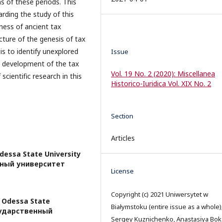
ns of these periods. This
arding the study of this
ness of ancient tax
cture of the genesis of tax
is to identify unexplored
Issue
d development of the tax
Vol. 19 No. 2 (2020): Miscellanea
scientific research in this
Historico-Iuridica Vol. XIX No. 2
Section
Articles
essa State University
енный университет
License
Copyright (c) 2021 Uniwersytet w
 Odessa State
Białymstoku (entire issue as a whole)
осударственный
Sergey Kuznichenko, Anastasiya Bo