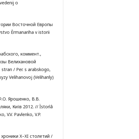
vedenij o
стории Восточной Европы
stvo Èrmanariha v istorii
рабского, коммент.,
кызы Велихановой
stran / Per. s arabskogo,
kyzy Velihanovoj (Velihanly)
Ф.О. Ярошенко, В.В.
яки, Київ 2012. // Ìstorìâ
, V.V. Pavlenko, V.P.
хроники X–XI столетий /