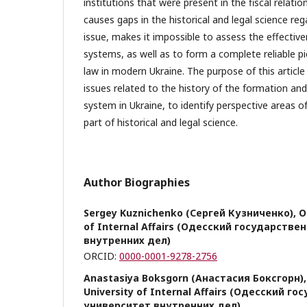
institutions that were present in the fiscal relatio
causes gaps in the historical and legal science reg
issue, makes it impossible to assess the effective
systems, as well as to form a complete reliable pi
law in modern Ukraine. The purpose of this article 
issues related to the history of the formation an
system in Ukraine, to identify perspective areas of 
part of historical and legal science.
Author Biographies
Sergey Kuznichenko (Сергей Кузниченко), Od
of Internal Affairs (Одесский государств
внутренних дел)
ORCID:
0000-0001-9278-2756
Anastasiya Boksgorn (Анастасия Боксгорн),
University of Internal Affairs (Одесский г
университет внутренних дел)