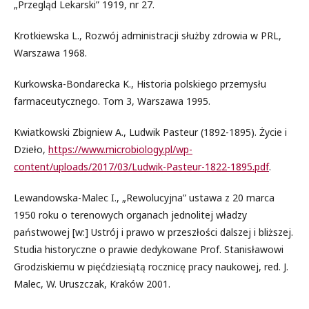
„Przegląd Lekarski” 1919, nr 27.
Krotkiewska L., Rozwój administracji służby zdrowia w PRL,
Warszawa 1968.
Kurkowska-Bondarecka K., Historia polskiego przemysłu
farmaceutycznego. Tom 3, Warszawa 1995.
Kwiatkowski Zbigniew A., Ludwik Pasteur (1892-1895). Życie i
Dzieło,
https://www.microbiology.pl/wp-
content/uploads/2017/03/Ludwik-Pasteur-1822-1895.pdf
.
Lewandowska-Malec I., „Rewolucyjna” ustawa z 20 marca
1950 roku o terenowych organach jednolitej władzy
państwowej [w:] Ustrój i prawo w przeszłości dalszej i bliższej.
Studia historyczne o prawie dedykowane Prof. Stanisławowi
Grodziskiemu w pięćdziesiątą rocznicę pracy naukowej, red. J.
Malec, W. Uruszczak, Kraków 2001.