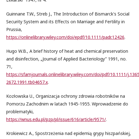
Guinnane T.W., Streb J., The Introduction of Bismarck's Social
Security System and its Effects on Marriage and Fertility in
Prussia,
https://onlinelibrary.wiley.com/doi/epdf/10.1111/padr.12426
.
Hugo W.B., A brief history of heat and chemical preservation
and disinfection, „Journal of Applied Bacteriology” 1991, no.
71,
https://sfamjournals.onlinelibrary.wiley.com/doi/pdf/10.1111/j.136
2672.1991.tb04657.x
.
Kozłowska U., Organizacja ochrony zdrowia robotników na
Pomorzu Zachodnim w latach 1945-1955. Wprowadzenie do
problematyki,
https://wnus.edu.pl/pzp/pl/issue/616/article/9571/
.
Krokiewicz A., Spostrzeżenia nad epidemią grypy hiszpańskiej,