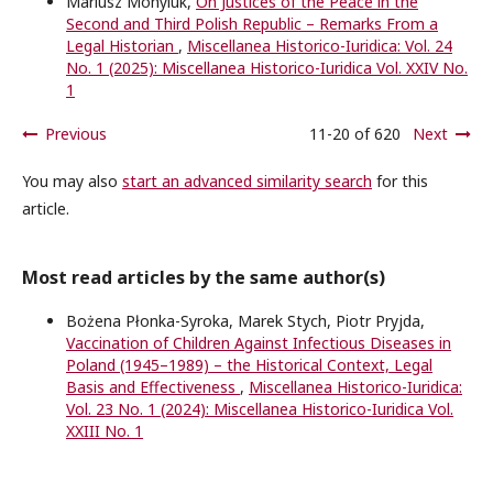
Mariusz Mohyluk,
On Justices of the Peace in the
Second and Third Polish Republic – Remarks From a
Legal Historian
,
Miscellanea Historico-Iuridica: Vol. 24
No. 1 (2025): Miscellanea Historico-Iuridica Vol. XXIV No.
1
Previous
11-20 of 620
Next
You may also
start an advanced similarity search
for this
article.
Most read articles by the same author(s)
Bożena Płonka-Syroka, Marek Stych, Piotr Pryjda,
Vaccination of Children Against Infectious Diseases in
Poland (1945–1989) – the Historical Context, Legal
Basis and Effectiveness
,
Miscellanea Historico-Iuridica:
Vol. 23 No. 1 (2024): Miscellanea Historico-Iuridica Vol.
XXIII No. 1