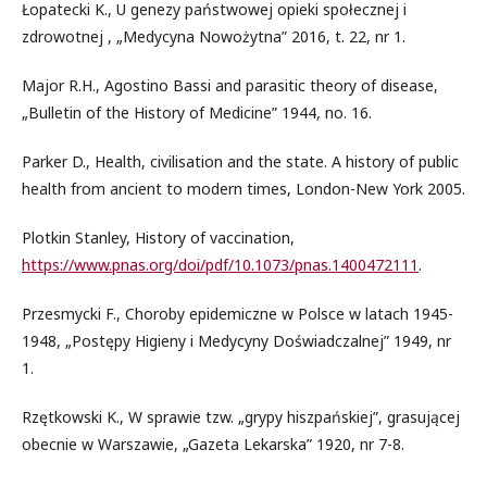
Łopatecki K., U genezy państwowej opieki społecznej i
zdrowotnej , „Medycyna Nowożytna” 2016, t. 22, nr 1.
Major R.H., Agostino Bassi and parasitic theory of disease,
„Bulletin of the History of Medicine” 1944, no. 16.
Parker D., Health, civilisation and the state. A history of public
health from ancient to modern times, London-New York 2005.
Plotkin Stanley, History of vaccination,
https://www.pnas.org/doi/pdf/10.1073/pnas.1400472111
.
Przesmycki F., Choroby epidemiczne w Polsce w latach 1945-
1948, „Postępy Higieny i Medycyny Doświadczalnej” 1949, nr
1.
Rzętkowski K., W sprawie tzw. „grypy hiszpańskiej”, grasującej
obecnie w Warszawie, „Gazeta Lekarska” 1920, nr 7-8.