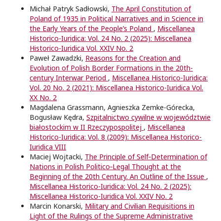
Michał Patryk Sadłowski,
The April Constitution of
Poland of 1935 in Political Narratives and in Science in
the Early Years of the People’s Poland
,
Miscellanea
Historico-Iuridica: Vol. 24 No. 2 (2025): Miscellanea
Historico-Iuridica Vol. XXIV No. 2
Paweł Zawadzki,
Reasons for the Creation and
Evolution of Polish Border Formations in the 20th-
century Interwar Period
,
Miscellanea Historico-Iuridica:
Vol. 20 No. 2 (2021): Miscellanea Historico-Iuridica Vol.
XX No. 2
Magdalena Grassmann, Agnieszka Zemke-Górecka,
Bogusław Kędra,
Szpitalnictwo cywilne w województwie
białostockim w II Rzeczypospolitej
,
Miscellanea
Historico-Iuridica: Vol. 8 (2009): Miscellanea Historico-
Iuridica VIII
Maciej Wojtacki,
The Principle of Self‑Determination of
Nations in Polish Politico‑Legal Thought at the
Beginning of the 20th Century. An Outline of the Issue
,
Miscellanea Historico-Iuridica: Vol. 24 No. 2 (2025):
Miscellanea Historico-Iuridica Vol. XXIV No. 2
Marcin Konarski,
Military and Civilian Requisitions in
Light of the Rulings of the Supreme Administrative