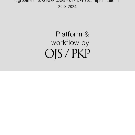
(agreement no. RCN/SP/0289/2021/1). Project implenetation in
2023-2024.