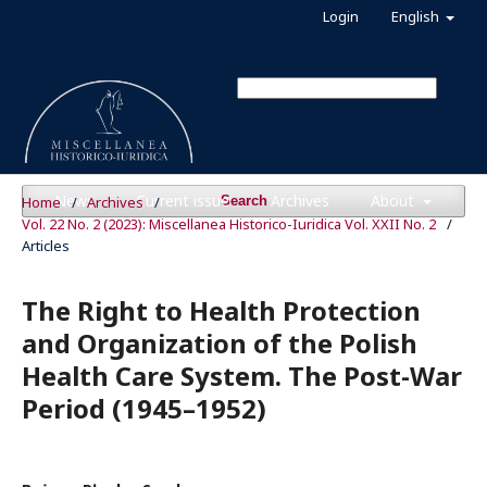
Login
English
News
Current issue
Archives
About
Home
/
Archives
/
Search
Vol. 22 No. 2 (2023): Miscellanea Historico-Iuridica Vol. XXII No. 2
/
Articles
The Right to Health Protection
and Organization of the Polish
Health Care System. The Post-War
Period (1945–1952)