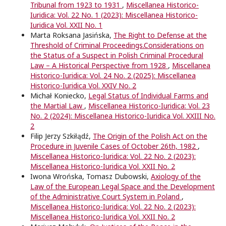
Tribunal from 1923 to 1931
,
Miscellanea Historico-
Iuridica: Vol. 22 No. 1 (2023): Miscellanea Historico-
Iuridica Vol. XXII No. 1
Marta Roksana Jasińska,
The Right to Defense at the
Threshold of Criminal Proceedings.Considerations on
the Status of a Suspect in Polish Criminal Procedural
Law – A Historical Perspective from 1928
,
Miscellanea
Historico-Iuridica: Vol. 24 No. 2 (2025): Miscellanea
Historico-Iuridica Vol. XXIV No. 2
Michał Koniecko,
Legal Status of Individual Farms and
the Martial Law
,
Miscellanea Historico-Iuridica: Vol. 23
No. 2 (2024): Miscellanea Historico-Iuridica Vol. XXIII No.
2
Filip Jerzy Szkiłądź,
The Origin of the Polish Act on the
Procedure in Juvenile Cases of October 26th, 1982
,
Miscellanea Historico-Iuridica: Vol. 22 No. 2 (2023):
Miscellanea Historico-Iuridica Vol. XXII No. 2
Iwona Wrońska, Tomasz Dubowski,
Axiology of the
Law of the European Legal Space and the Development
of the Administrative Court System in Poland
,
Miscellanea Historico-Iuridica: Vol. 22 No. 2 (2023):
Miscellanea Historico-Iuridica Vol. XXII No. 2