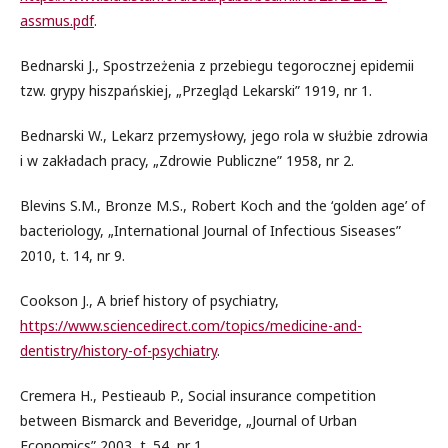
assmus.pdf
.
Bednarski J., Spostrzeżenia z przebiegu tegorocznej epidemii
tzw. grypy hiszpańskiej, „Przegląd Lekarski” 1919, nr 1.
Bednarski W., Lekarz przemysłowy, jego rola w służbie zdrowia
i w zakładach pracy, „Zdrowie Publiczne” 1958, nr 2.
Blevins S.M., Bronze M.S., Robert Koch and the ‘golden age’ of
bacteriology, „International Journal of Infectious Siseases”
2010, t. 14, nr 9.
Cookson J., A brief history of psychiatry,
https://www.sciencedirect.com/topics/medicine-and-
dentistry/history-of-psychiatry
.
Cremera H., Pestieaub P., Social insurance competition
between Bismarck and Beveridge, „Journal of Urban
Economics” 2003, t. 54, nr 1.