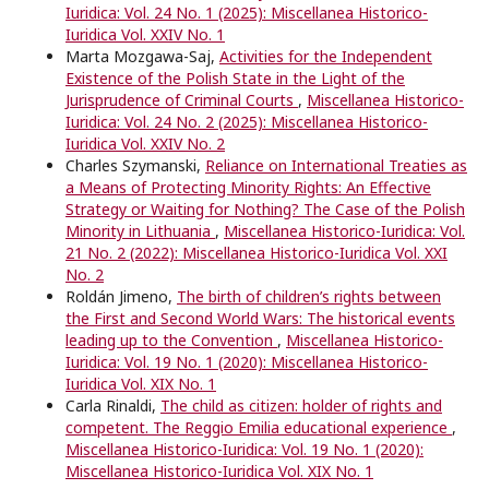
Iuridica: Vol. 24 No. 1 (2025): Miscellanea Historico-
Iuridica Vol. XXIV No. 1
Marta Mozgawa-Saj,
Activities for the Independent
Existence of the Polish State in the Light of the
Jurisprudence of Criminal Courts
,
Miscellanea Historico-
Iuridica: Vol. 24 No. 2 (2025): Miscellanea Historico-
Iuridica Vol. XXIV No. 2
Charles Szymanski,
Reliance on International Treaties as
a Means of Protecting Minority Rights: An Effective
Strategy or Waiting for Nothing? The Case of the Polish
Minority in Lithuania
,
Miscellanea Historico-Iuridica: Vol.
21 No. 2 (2022): Miscellanea Historico-Iuridica Vol. XXI
No. 2
Roldán Jimeno,
The birth of children’s rights between
the First and Second World Wars: The historical events
leading up to the Convention
,
Miscellanea Historico-
Iuridica: Vol. 19 No. 1 (2020): Miscellanea Historico-
Iuridica Vol. XIX No. 1
Carla Rinaldi,
The child as citizen: holder of rights and
competent. The Reggio Emilia educational experience
,
Miscellanea Historico-Iuridica: Vol. 19 No. 1 (2020):
Miscellanea Historico-Iuridica Vol. XIX No. 1