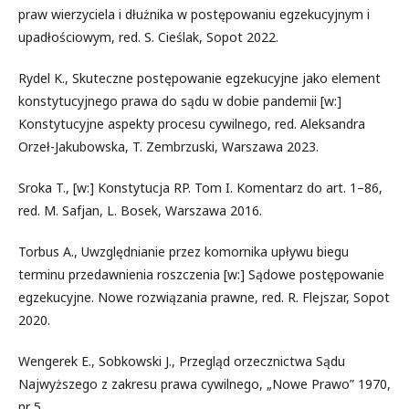
praw wierzyciela i dłużnika w postępowaniu egzekucyjnym i
upadłościowym, red. S. Cieślak, Sopot 2022.
Rydel K., Skuteczne postępowanie egzekucyjne jako element
konstytucyjnego prawa do sądu w dobie pandemii [w:]
Konstytucyjne aspekty procesu cywilnego, red. Aleksandra
Orzeł-Jakubowska, T. Zembrzuski, Warszawa 2023.
Sroka T., [w:] Konstytucja RP. Tom I. Komentarz do art. 1–86,
red. M. Safjan, L. Bosek, Warszawa 2016.
Torbus A., Uwzględnianie przez komornika upływu biegu
terminu przedawnienia roszczenia [w:] Sądowe postępowanie
egzekucyjne. Nowe rozwiązania prawne, red. R. Flejszar, Sopot
2020.
Wengerek E., Sobkowski J., Przegląd orzecznictwa Sądu
Najwyższego z zakresu prawa cywilnego, „Nowe Prawo” 1970,
nr 5.