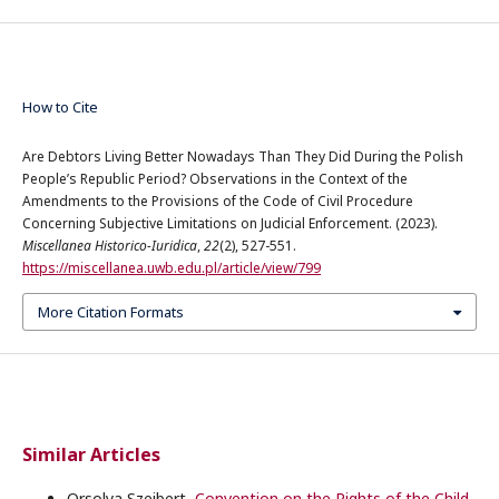
How to Cite
Are Debtors Living Better Nowadays Than They Did During the Polish
People’s Republic Period? Observations in the Context of the
Amendments to the Provisions of the Code of Civil Procedure
Concerning Subjective Limitations on Judicial Enforcement. (2023).
Miscellanea Historico-Iuridica
,
22
(2), 527-551.
https://miscellanea.uwb.edu.pl/article/view/799
More Citation Formats
Similar Articles
Orsolya Szeibert,
Convention on the Rights of the Child