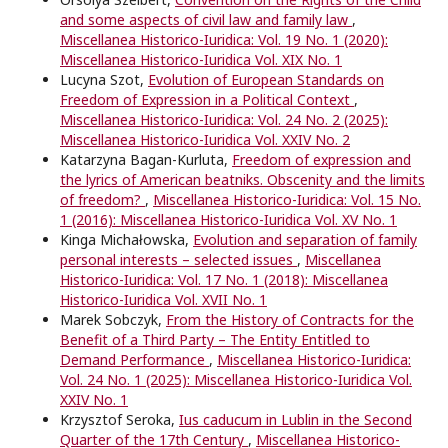
and some aspects of civil law and family law
,
Miscellanea Historico-Iuridica: Vol. 19 No. 1 (2020):
Miscellanea Historico-Iuridica Vol. XIX No. 1
Lucyna Szot,
Evolution of European Standards on
Freedom of Expression in a Political Context
,
Miscellanea Historico-Iuridica: Vol. 24 No. 2 (2025):
Miscellanea Historico-Iuridica Vol. XXIV No. 2
Katarzyna Bagan-Kurluta,
Freedom of expression and
the lyrics of American beatniks. Obscenity and the limits
of freedom?
,
Miscellanea Historico-Iuridica: Vol. 15 No.
1 (2016): Miscellanea Historico-Iuridica Vol. XV No. 1
Kinga Michałowska,
Evolution and separation of family
personal interests – selected issues
,
Miscellanea
Historico-Iuridica: Vol. 17 No. 1 (2018): Miscellanea
Historico-Iuridica Vol. XVII No. 1
Marek Sobczyk,
From the History of Contracts for the
Benefit of a Third Party – The Entity Entitled to
Demand Performance
,
Miscellanea Historico-Iuridica:
Vol. 24 No. 1 (2025): Miscellanea Historico-Iuridica Vol.
XXIV No. 1
Krzysztof Seroka,
Ius caducum in Lublin in the Second
Quarter of the 17th Century
,
Miscellanea Historico-