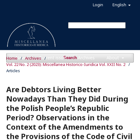
Login
English
News
Current issue
Archives
About
Home
/
Archives
/
Search
Vol. 22 No. 2 (2023): Miscellanea Historico-Iuridica Vol. XXII No. 2
/
Articles
Are Debtors Living Better
Nowadays Than They Did During
the Polish People’s Republic
Period? Observations in the
Context of the Amendments to
the Provisions of the Code of Civil