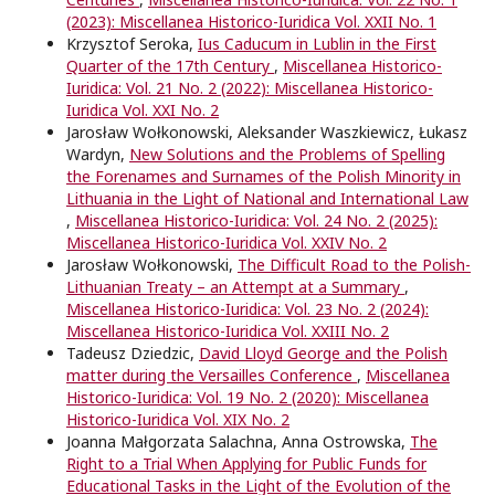
(2023): Miscellanea Historico-Iuridica Vol. XXII No. 1
Krzysztof Seroka,
Ius Caducum in Lublin in the First
Quarter of the 17th Century
,
Miscellanea Historico-
Iuridica: Vol. 21 No. 2 (2022): Miscellanea Historico-
Iuridica Vol. XXI No. 2
Jarosław Wołkonowski, Aleksander Waszkiewicz, Łukasz
Wardyn,
New Solutions and the Problems of Spelling
the Forenames and Surnames of the Polish Minority in
Lithuania in the Light of National and International Law
,
Miscellanea Historico-Iuridica: Vol. 24 No. 2 (2025):
Miscellanea Historico-Iuridica Vol. XXIV No. 2
Jarosław Wołkonowski,
The Difficult Road to the Polish-
Lithuanian Treaty – an Attempt at a Summary
,
Miscellanea Historico-Iuridica: Vol. 23 No. 2 (2024):
Miscellanea Historico-Iuridica Vol. XXIII No. 2
Tadeusz Dziedzic,
David Lloyd George and the Polish
matter during the Versailles Conference
,
Miscellanea
Historico-Iuridica: Vol. 19 No. 2 (2020): Miscellanea
Historico-Iuridica Vol. XIX No. 2
Joanna Małgorzata Salachna, Anna Ostrowska,
The
Right to a Trial When Applying for Public Funds for
Educational Tasks in the Light of the Evolution of the