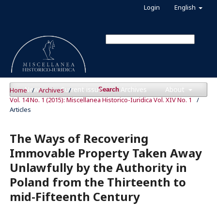
Login
English
News
Current issue
Archives
About
Home
/
Archives
/
Search
Vol. 14 No. 1 (2015): Miscellanea Historico-Iuridica Vol. XIV No. 1
/
Articles
The Ways of Recovering
Immovable Property Taken Away
Unlawfully by the Authority in
Poland from the Thirteenth to
mid-Fifteenth Century