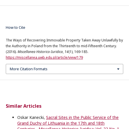
How to Cite
The Ways of Recovering Immovable Property Taken Away Unlawfully by
the Authority in Poland from the Thirteenth to mid-Fifteenth Century.
(2016).
Miscellanea Historico-Iuridica
,
14
(1), 169-185.
https://miscellanea.uwb.edu.pl/article/view/179
More Citation Formats
Similar Articles
Oskar Kanecki,
Sacral Sites in the Public Service of the
Grand Duchy of Lithuania in the 17th and 18th
Centuries
,
Miscellanea Historico-Iuridica: Vol. 22 No. 1