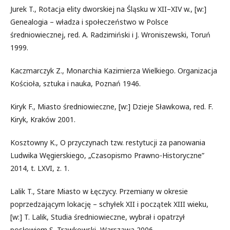
Jurek T., Rotacja elity dworskiej na Śląsku w XII–XIV w., [w:]
Genealogia – władza i społeczeństwo w Polsce
średniowiecznej, red. A. Radzimiński i J. Wroniszewski, Toruń
1999.
Kaczmarczyk Z., Monarchia Kazimierza Wielkiego. Organizacja
Kościoła, sztuka i nauka, Poznań 1946.
Kiryk F., Miasto średniowieczne, [w:] Dzieje Sławkowa, red. F.
Kiryk, Kraków 2001.
Kosztowny K., O przyczynach tzw. restytucji za panowania
Ludwika Węgierskiego, „Czasopismo Prawno-Historyczne”
2014, t. LXVI, z. 1.
Lalik T., Stare Miasto w Łęczycy. Przemiany w okresie
poprzedzającym lokację – schyłek XII i początek XIII wieku,
[w:] T. Lalik, Studia średniowieczne, wybrał i opatrzył
posłowiem S. Trawkowski, Warszawa 2006.