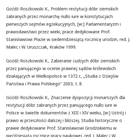
Goźdź-Roszkowski K., Problem restytucji dóbr ziemskich
zabranych przez monarchę nullo iure w konstytucjach
pierwszych sejmów egzekucyjnych, [w:] Parlamentaryzm i
prawodawstwo przez wieki, prace dedykowane Prof.
Stanisławowi Płazie w siedemdziesiątą rocznicę urodzin, red. J.
Malec i W. Uruszczak, Kraków 1999.
Goźdź-Roszkowski K., Zabieranie cudzych dóbr ziemskich
przez panującego w ocenie prawnej sądów królewskich
działających w Wielkopolsce w 1372 r., „Studia z Dziejów
Państwa i Prawa Polskiego” 2003, t. 8.
Goźdź-Roszkowski K., Znaczenie dyspozycji monarszych dla
restytucji dóbr zabranych przez panującego nullo iure w
Polsce w świetle dokumentów z XIII i XIV wieku, [w:] Ustrój i
prawo w przeszłości dalszej i bliższej. Studia historyczne o
prawie dedykowane Prof. Stanisławowi Grodziskiemu w
pięćdziesiątą rocznicę pracy naukowej, red. J. Malec i W.