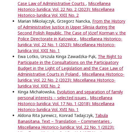
Case Law of Administrative Courts
,
Miscellanea
Historico-Iuridica: Vol. 22 No. 2 (2023): Miscellanea
Historico-Iuridica Vol. XXII No. 2
Marian Mikołajczyk, Grzegorz Nancka,
From the History
of Administrative Justice in Upper Silesia during the
Second Polish Republic. The Case of Józef Korman v. the
Police Directorate in Katowice
,
Miscellanea Historico-
Iuridica: Vol. 22 No. 1 (2023): Miscellanea Historico-
Iuridica Vol. XXII No. 1
Ewa Lotko, Urszula Kinga Zawadzka-Pąk,
The Right to
Participate in the Consultations on the Participatory
Budget in the Light of Legislation and the Case Law of
Administrative Courts in Poland
,
Miscellanea Historico-
Iuridica: Vol. 22 No. 2 (2023): Miscellanea Historico-
Iuridica Vol. XXII No. 2
Kinga Michałowska,
Evolution and separation of family
personal interests – selected issues
,
Miscellanea
Historico-Iuridica: Vol. 17 No. 1 (2018): Miscellanea
Historico-Iuridica Vol. XVII No. 1
Aldona Rita Jurewicz, Konrad Tadajczyk,
Tabula
Banasitana. Text – Translation – Commentaries
,
Miscellanea Historico-Iuridica: Vol. 22 No. 1 (2023):