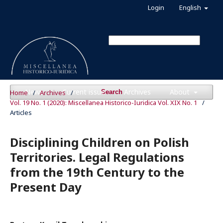
Login
English
News
Current issue
Archives
About
Home
/
Archives
/
Search
Vol. 19 No. 1 (2020): Miscellanea Historico-Iuridica Vol. XIX No. 1
/
Articles
Disciplining Children on Polish
Territories. Legal Regulations
from the 19th Century to the
Present Day