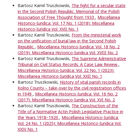
Bartosz Kamil Truszkowski,
The fight for a secular state
in the Second Polish Republic. Memorial of the Polish
Association of Free Thought from 1933
,
Miscellanea
Historico-Iuridica: Vol. 17 No. 1 (2018): Miscellanea
Historico-Iuridica Vol. XVII No. 1
Bartosz Kamil Truszkowski,
From the ministerial work
on the unification of burial law in the Second Polish
Republic
,
Miscellanea Historico-Iuridica: Vol. 18 No. 2
(2019): Miscellanea Historico-Iuridica Vol. XVIII No. 2
Bartosz Kamil Truszkowski,
The Supreme Administrative
Tribunal on Civil Status Records. A Case Law Review
,
Miscellanea Historico-Iuridica: Vol. 22 No. 1 (2023):
Miscellanea Historico-Iuridica Vol. XXII No. 1
Bartosz Truszkowski,
History of vital parish records in
Kolno County – take-over by the civil registration offices
in 1949
,
Miscellanea Historico-Iuridica: Vol. 16 No. 2
(2017): Miscellanea Historico-Iuridica Vol. XVI No. 2
Bartosz Kamil Truszkowski,
The Construction of the
Title of a Normative Actin Polish Legislative Practice in
the Years 1918–1920
,
Miscellanea Historico-Iuridica:
Vol. 24 No. 1 (2025): Miscellanea Historico-Iuridica Vol.
XXIV No. 1