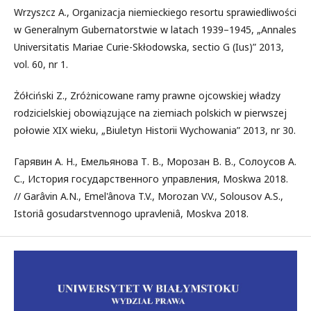
Wrzyszcz A., Organizacja niemieckiego resortu sprawiedliwości
w Generalnym Gubernatorstwie w latach 1939–1945, „Annales
Universitatis Mariae Curie-Skłodowska, sectio G (Ius)” 2013,
vol. 60, nr 1.
Żółciński Z., Zróżnicowane ramy prawne ojcowskiej władzy
rodzicielskiej obowiązujące na ziemiach polskich w pierwszej
połowie XIX wieku, „Biuletyn Historii Wychowania” 2013, nr 30.
Гарявин А. Н., Емельянова Т. В., Морозан В. В., Солоусов А.
С., История государственного управления, Moskwa 2018.
// Garâvin A.N., Emel'ânova T.V., Morozan V.V., Solousov A.S.,
Istoriâ gosudarstvennogo upravleniâ, Moskva 2018.