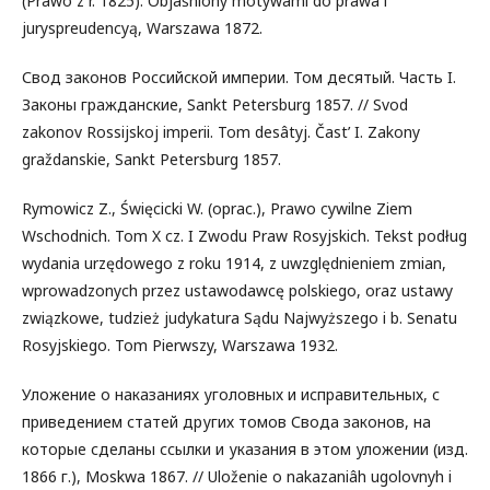
(Prawo z r. 1825). Objaśniony motywami do prawa i
juryspreudencyą, Warszawa 1872.
Свод законов Российской империи. Том десятый. Часть I.
Законы гражданские, Sankt Petersburg 1857. // Svod
zakonov Rossijskoj imperii. Tom desâtyj. Čast’ I. Zakony
graždanskie, Sankt Petersburg 1857.
Rymowicz Z., Święcicki W. (oprac.), Prawo cywilne Ziem
Wschodnich. Tom X cz. I Zwodu Praw Rosyjskich. Tekst podług
wydania urzędowego z roku 1914, z uwzględnieniem zmian,
wprowadzonych przez ustawodawcę polskiego, oraz ustawy
związkowe, tudzież judykatura Sądu Najwyższego i b. Senatu
Rosyjskiego. Tom Pierwszy, Warszawa 1932.
Уложение о наказаниях уголовных и исправительных, с
приведением статей других томов Свода законов, на
которые сделаны ссылки и указания в этом уложении (изд.
1866 г.), Moskwa 1867. // Uloženie o nakazaniâh ugolovnyh i