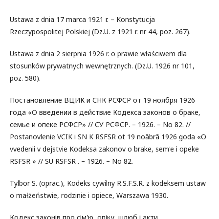
Ustawa z dnia 17 marca 1921 r. – Konstytucja
Rzeczypospolitej Polskiej (Dz.U. z 1921 r. nr 44, poz. 267).
Ustawa z dnia 2 sierpnia 1926 r. o prawie właściwem dla
stosunków prywatnych wewnętrznych. (Dz.U. 1926 nr 101,
poz. 580).
Постановление ВЦИК и СНК РСФСР от 19 ноября 1926
года «О введении в действие Кодекса законов о браке,
семье и опеке РСФСР» // СУ РСФСР. – 1926. – No 82. //
Postanovlenie VCIK i SN K RSFSR ot 19 noâbrâ 1926 goda «O
vvedenii v dejstvie Kodeksa zakonov o brake, sem'e i opeke
RSFSR » // SU RSFSR . – 1926. – No 82.
Tylbor S. (oprac.), Kodeks cywilny R.S.F.S.R. z kodeksem ustaw
o małżeństwie, rodzinie i opiece, Warszawa 1930.
Кодекс законів про сім'ю, опіку, шлюб і акти