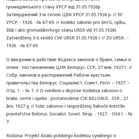
громадянського стану УРСР від 31.05.1926р.
Затверджений 3-ю сесією ЦВК УРСР 31.05.1926 р. // ЗУ
УРСР. - 1926. -.№ 67-69. // Kodeks zakonìv pro sìm'û, opìku,
šlûb ì akti gromadâns’kogo stanu URSR vìd 31.05.1926r.
Zatverdženij 3-û sesìêû CVK URSR 31.05.1926 r. // ZU URSR . -
1926. -.№ 67-69
О введении в действие Кодекса законов о браке, семье и
опеке : постановление ЦИК Белорус. ССР, 27 янв. 1927 г. //
Собр. законов и распоряжений Рабоче-крестьян.
правительства Белорус. Социалист. Совет. Респ. – 1927. –
Отд. 1. – № 7. // O vvedenii v dejstvie Kodeksa zakonov o
brake, sem’e i opeke : postanovlenie CIK BELORUS . SSR , 27
ânv. 1927 g. // Sobr. zakonov i rasporâženij Raboče-krest’ân.
pravitel’stva Belorus. Socialist. Sovet. Resp. - 1927. - Otd.1. - №
7.
Rodzina. Projekt działu polskiego kodeksu cywilnego o