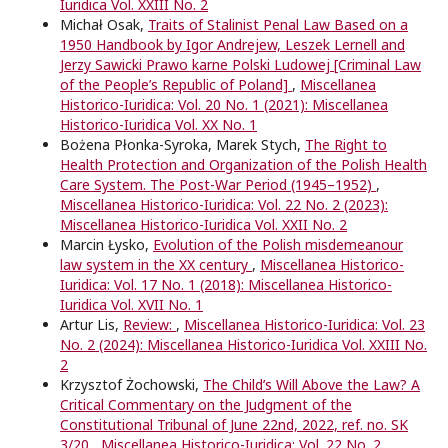
Iuridica Vol. XXIII No. 2
Michał Osak,
Traits of Stalinist Penal Law Based on a
1950 Handbook by Igor Andrejew, Leszek Lernell and
Jerzy Sawicki Prawo karne Polski Ludowej [Criminal Law
of the People’s Republic of Poland]
,
Miscellanea
Historico-Iuridica: Vol. 20 No. 1 (2021): Miscellanea
Historico-Iuridica Vol. XX No. 1
Bożena Płonka-Syroka, Marek Stych,
The Right to
Health Protection and Organization of the Polish Health
Care System. The Post-War Period (1945–1952)
,
Miscellanea Historico-Iuridica: Vol. 22 No. 2 (2023):
Miscellanea Historico-Iuridica Vol. XXII No. 2
Marcin Łysko,
Evolution of the Polish misdemeanour
law system in the XX century
,
Miscellanea Historico-
Iuridica: Vol. 17 No. 1 (2018): Miscellanea Historico-
Iuridica Vol. XVII No. 1
Artur Lis,
Review:
,
Miscellanea Historico-Iuridica: Vol. 23
No. 2 (2024): Miscellanea Historico-Iuridica Vol. XXIII No.
2
Krzysztof Żochowski,
The Child’s Will Above the Law? A
Critical Commentary on the Judgment of the
Constitutional Tribunal of June 22nd, 2022, ref. no. SK
3/20
,
Miscellanea Historico-Iuridica: Vol. 22 No. 2