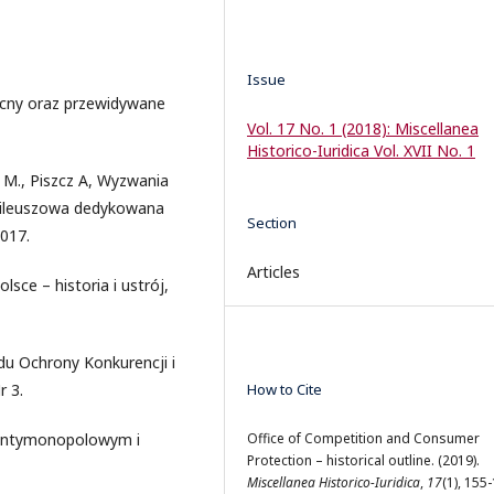
Issue
becny oraz przewidywane
Vol. 17 No. 1 (2018): Miscellanea
Historico-Iuridica Vol. XVII No. 1
M., Piszcz A, Wyzwania
jubileuszowa dedykowana
Section
017.
Articles
ce – historia i ustrój,
u Ochrony Konkurencji i
How to Cite
 3.
Office of Competition and Consumer
e antymonopolowym i
Protection – historical outline. (2019).
Miscellanea Historico-Iuridica
,
17
(1), 155