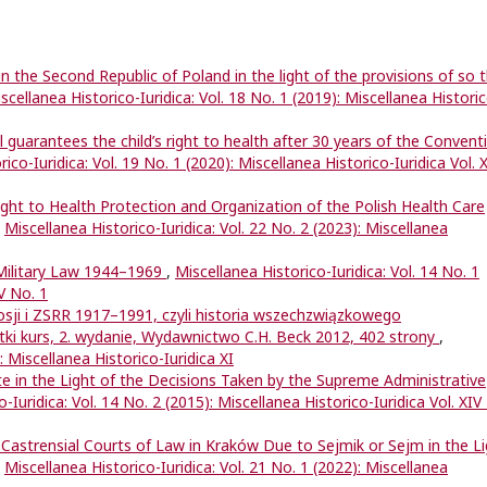
in the Second Republic of Poland in the light of the provisions of so 
scellanea Historico-Iuridica: Vol. 18 No. 1 (2019): Miscellanea Histori
guarantees the child’s right to health after 30 years of the Convent
ico-Iuridica: Vol. 19 No. 1 (2020): Miscellanea Historico-Iuridica Vol. 
ght to Health Protection and Organization of the Polish Health Care
,
Miscellanea Historico-Iuridica: Vol. 22 No. 2 (2023): Miscellanea
 Military Law 1944–1969
,
Miscellanea Historico-Iuridica: Vol. 14 No. 1
IV No. 1
sji i ZSRR 1917–1991, czyli historia wszechzwiązkowego
ki kurs, 2. wydanie, Wydawnictwo C.H. Beck 2012, 402 strony
,
: Miscellanea Historico-Iuridica XI
ate in the Light of the Decisions Taken by the Supreme Administrative
-Iuridica: Vol. 14 No. 2 (2015): Miscellanea Historico-Iuridica Vol. XIV
f Castrensial Courts of Law in Kraków Due to Sejmik or Sejm in the L
,
Miscellanea Historico-Iuridica: Vol. 21 No. 1 (2022): Miscellanea