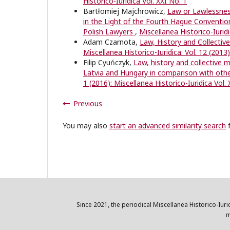
Historico-Iuridica Vol. XXI No. 1
Bartłomiej Majchrowicz,
Law or Lawlessness
in the Light of the Fourth Hague Conventio
Polish Lawyers
,
Miscellanea Historico-Iuridi
Adam Czarnota,
Law, History and Collectiv
Miscellanea Historico-Iuridica: Vol. 12 (2013)
Filip Cyuńczyk,
Law, history and collective 
Latvia and Hungary in comparison with ot
1 (2016): Miscellanea Historico-Iuridica Vol.
Previous
You may also
start an advanced similarity search
f
Since 2021, the periodical Miscellanea Historico-Iuri
m