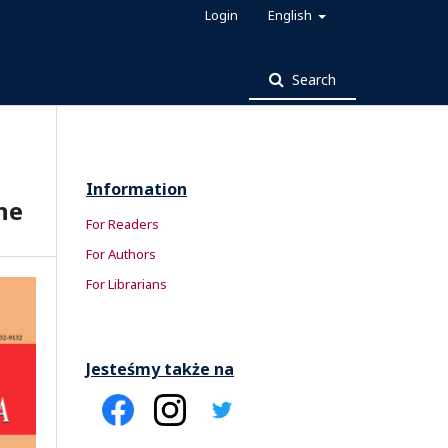
Login
English
Search
Information
ne
For Readers
For Authors
For Librarians
Jesteśmy także na