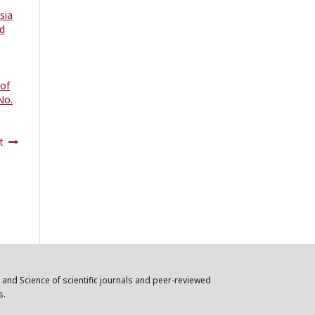
sia
nd
 of
No.
t
n and Science of scientific journals and peer-reviewed
s.