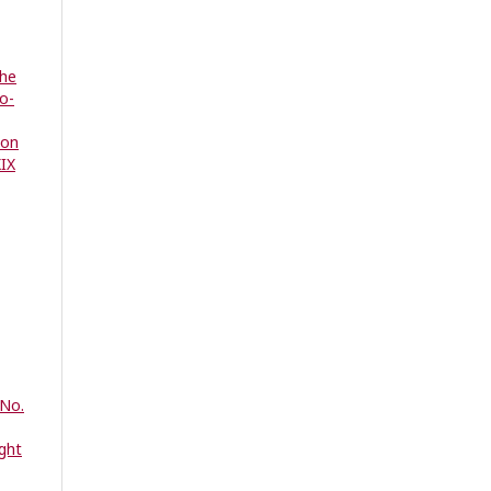
the
co-
ion
XIX
 No.
ight