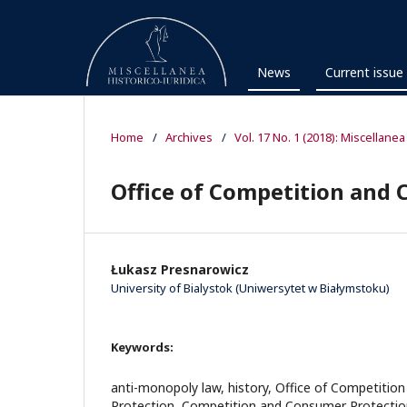
News
Current issue
Home
/
Archives
/
Vol. 17 No. 1 (2018): Miscellanea
Office of Competition and 
Łukasz Presnarowicz
University of Bialystok (Uniwersytet w Białymstoku)
Keywords:
anti-monopoly law, history, Office of Competiti
Protection, Competition and Consumer Protectio