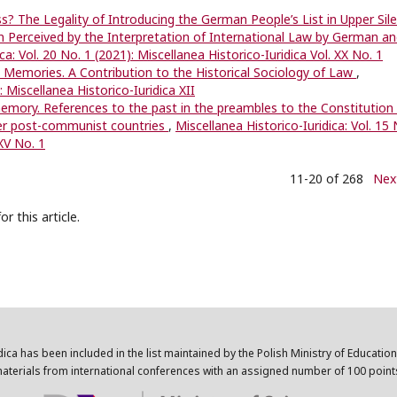
? The Legality of Introducing the German People’s List in Upper Sile
n Perceived by the Interpretation of International Law by German a
ca: Vol. 20 No. 1 (2021): Miscellanea Historico-Iuridica Vol. XX No. 1
e Memories. A Contribution to the Historical Sociology of Law
,
: Miscellanea Historico-Iuridica XII
memory. References to the past in the preambles to the Constitution
her post-communist countries
,
Miscellanea Historico-Iuridica: Vol. 15 
 XV No. 1
11-20 of 268
Nex
or this article.
dica has been included in the list maintained by the Polish Ministry of Educatio
aterials from international conferences with an assigned number of 100 point