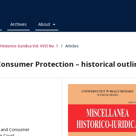
Archives
About
 Historico-Iuridica Vol. XVII No. 1
/
Articles
Consumer Protection – historical outli
on and Consumer
n Court