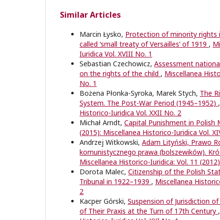
Similar Articles
Marcin Łysko,
Protection of minority rights 
called ‘small treaty of Versailles’ of 1919
,
Mi
Iuridica Vol. XVIII No. 1
Sebastian Czechowicz,
Assessment national 
on the rights of the child
,
Miscellanea Histor
No. 1
Bożena Płonka-Syroka, Marek Stych,
The Ri
System. The Post-War Period (1945–1952)
Historico-Iuridica Vol. XXII No. 2
Michał Arndt,
Capital Punishment in Polish
(2015): Miscellanea Historico-Iuridica Vol. X
Andrzej Witkowski,
Adam Lityński, Prawo Ro
komunistycznego prawa (bolszewików). Krót
Miscellanea Historico-Iuridica: Vol. 11 (2012)
Dorota Malec,
Citizenship of the Polish St
Tribunal in 1922–1939
,
Miscellanea Historico
2
Kacper Górski,
Suspension of Jurisdiction o
of Their Praxis at the Turn of 17th Century