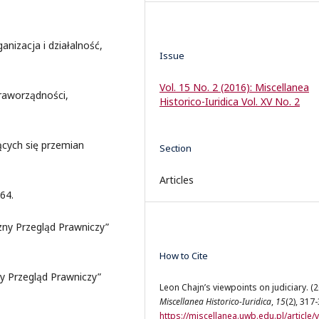
nizacja i działalność,
Issue
Vol. 15 No. 2 (2016): Miscellanea
praworządności,
Historico-Iuridica Vol. XV No. 2
ących się przemian
Section
Articles
64.
zny Przegląd Prawniczy”
How to Cite
y Przegląd Prawniczy”
Leon Chajn’s viewpoints on judiciary. (2
Miscellanea Historico-Iuridica
,
15
(2), 317
https://miscellanea.uwb.edu.pl/article/