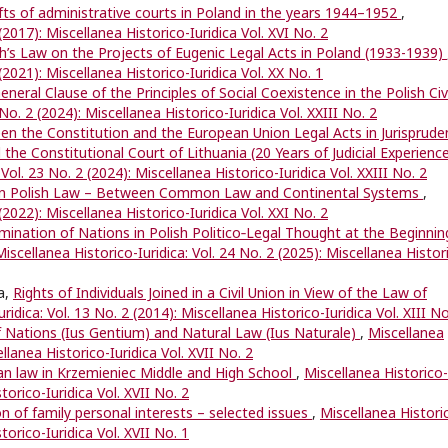
fts of administrative courts in Poland in the years 1944–1952
,
(2017): Miscellanea Historico-Iuridica Vol. XVI No. 2
ch’s Law on the Projects of Eugenic Legal Acts in Poland (1933-1939)
(2021): Miscellanea Historico-Iuridica Vol. XX No. 1
neral Clause of the Principles of Social Coexistence in the Polish Civi
 No. 2 (2024): Miscellanea Historico-Iuridica Vol. XXIII No. 2
en the Constitution and the European Union Legal Acts in Jurisprude
 the Constitutional Court of Lithuania (20 Years of Judicial Experience
 Vol. 23 No. 2 (2024): Miscellanea Historico-Iuridica Vol. XXIII No. 2
l in Polish Law – Between Common Law and Continental Systems
,
(2022): Miscellanea Historico-Iuridica Vol. XXI No. 2
rmination of Nations in Polish Politico‑Legal Thought at the Beginnin
Miscellanea Historico-Iuridica: Vol. 24 No. 2 (2025): Miscellanea Histor
a,
Rights of Individuals Joined in a Civil Union in View of the Law of
ridica: Vol. 13 No. 2 (2014): Miscellanea Historico-Iuridica Vol. XIII No
 Nations (Ius Gentium) and Natural Law (Ius Naturale)
,
Miscellanea
ellanea Historico-Iuridica Vol. XVII No. 2
 law in Krzemieniec Middle and High School
,
Miscellanea Historico-
storico-Iuridica Vol. XVII No. 2
n of family personal interests – selected issues
,
Miscellanea Histori
storico-Iuridica Vol. XVII No. 1