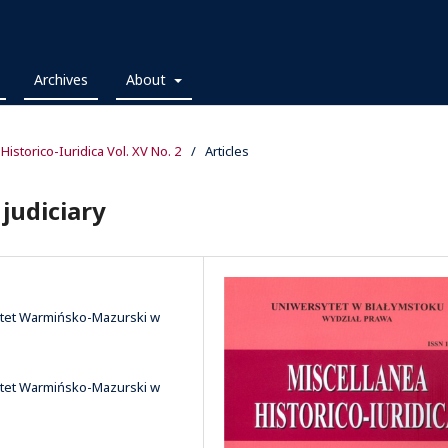
Archives
About
 Historico-Iuridica Vol. XV No. 2
/
Articles
judiciary
sytet Warmińsko-Mazurski w
sytet Warmińsko-Mazurski w