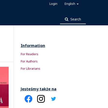
Login
English
Search
Information
For Readers
For Authors
For Librarians
Jesteśmy także na