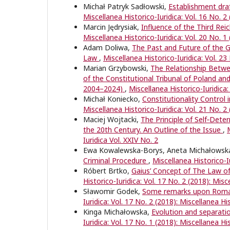
Michał Patryk Sadłowski,
Establishment dra
Miscellanea Historico-Iuridica: Vol. 16 No. 2 
Marcin Jędrysiak,
Influence of the Third Rei
Miscellanea Historico-Iuridica: Vol. 20 No. 1 
Adam Doliwa,
The Past and Future of the Ge
Law
,
Miscellanea Historico-Iuridica: Vol. 23
Marian Grzybowski,
The Relationship Betwe
of the Constitutional Tribunal of Poland and
2004–2024)
,
Miscellanea Historico-Iuridica:
Michał Koniecko,
Constitutionality Contro
Miscellanea Historico-Iuridica: Vol. 21 No. 2 
Maciej Wojtacki,
The Principle of Self‑Dete
the 20th Century. An Outline of the Issue
,
Iuridica Vol. XXIV No. 2
Ewa Kowalewska-Borys, Aneta Michałowsk
Criminal Procedure
,
Miscellanea Historico-Iu
Róbert Brtko,
Gaius’ Concept of The Law of
Historico-Iuridica: Vol. 17 No. 2 (2018): Misc
Sławomir Godek,
Some remarks upon Roman
Iuridica: Vol. 17 No. 2 (2018): Miscellanea Hi
Kinga Michałowska,
Evolution and separatio
Iuridica: Vol. 17 No. 1 (2018): Miscellanea Hi