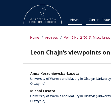
News
Current issue
Home
/
Archives
/
Vol. 15 No. 2 (2016): Miscellanea
Leon Chajn’s viewpoints on 
Anna Korzeniewska-Lasota
University of Warmia and Mazury in Olsztyn (Uniwer
Olsztynie)
Michał Lasota
University of Warmia and Mazury in Olsztyn (Uniwer
Olsztynie)