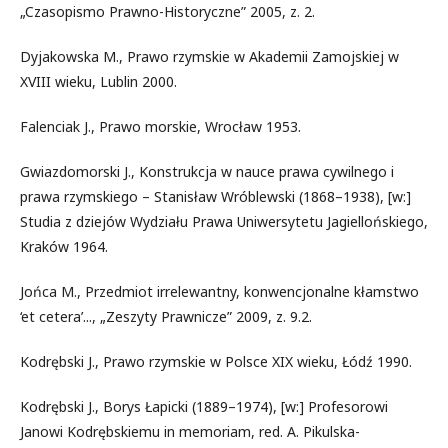
„Czasopismo Prawno-Historyczne” 2005, z. 2.
Dyjakowska M., Prawo rzymskie w Akademii Zamojskiej w
XVIII wieku, Lublin 2000.
Falenciak J., Prawo morskie, Wrocław 1953.
Gwiazdomorski J., Konstrukcja w nauce prawa cywilnego i
prawa rzymskiego – Stanisław Wróblewski (1868–1938), [w:]
Studia z dziejów Wydziału Prawa Uniwersytetu Jagiellońskiego,
Kraków 1964.
Jońca M., Przedmiot irrelewantny, konwencjonalne kłamstwo
‘et cetera’..., „Zeszyty Prawnicze” 2009, z. 9.2.
Kodrębski J., Prawo rzymskie w Polsce XIX wieku, Łódź 1990.
Kodrębski J., Borys Łapicki (1889–1974), [w:] Profesorowi
Janowi Kodrębskiemu in memoriam, red. A. Pikulska-