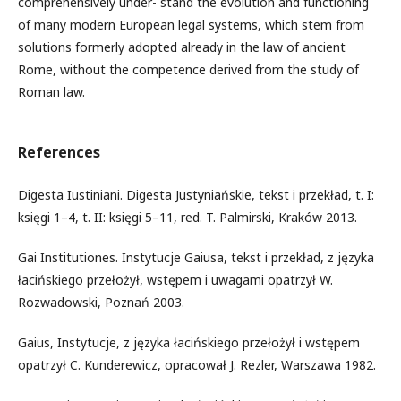
comprehensively under- stand the evolution and functioning
of many modern European legal systems, which stem from
solutions formerly adopted already in the law of ancient
Rome, without the competence derived from the study of
Roman law.
References
Digesta Iustiniani. Digesta Justyniańskie, tekst i przekład, t. I:
księgi 1–4, t. II: księgi 5–11, red. T. Palmirski, Kraków 2013.
Gai Institutiones. Instytucje Gaiusa, tekst i przekład, z języka
łacińskiego przełożył, wstępem i uwagami opatrzył W.
Rozwadowski, Poznań 2003.
Gaius, Instytucje, z języka łacińskiego przełożył i wstępem
opatrzył C. Kunderewicz, opracował J. Rezler, Warszawa 1982.