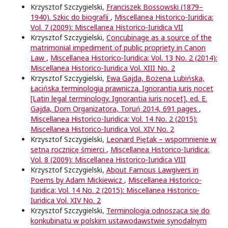
Krzysztof Szczygielski,
Franciszek Bossowski (1879–
1940). Szkic do biografii
,
Miscellanea Historico-Iuridica:
Vol. 7 (2009): Miscellanea Historico-Iuridica VII
Krzysztof Szczygielski,
Concubinage as a source of the
matrimonial impediment of public propriety in Canon
Law
,
Miscellanea Historico-Iuridica: Vol. 13 No. 2 (2014):
Miscellanea Historico-Iuridica Vol. XIII No. 2
Krzysztof Szczygielski,
Ewa Gajda, Bożena Lubińska,
Łacińska terminologia prawnicza. Ignorantia iuris nocet
[Latin legal terminology. Ignorantia iuris nocet], ed. E.
Gajda, Dom Organizatora, Toruń 2014, 691 pages
,
Miscellanea Historico-Iuridica: Vol. 14 No. 2 (2015):
Miscellanea Historico-Iuridica Vol. XIV No. 2
Krzysztof Szczygielski,
Leonard Piętak – wspomnienie w
setną rocznicę śmierci
,
Miscellanea Historico-Iuridica:
Vol. 8 (2009): Miscellanea Historico-Iuridica VIII
Krzysztof Szczygielski,
About Famous Lawgivers in
Poems by Adam Mickiewicz
,
Miscellanea Historico-
Iuridica: Vol. 14 No. 2 (2015): Miscellanea Historico-
Iuridica Vol. XIV No. 2
Krzysztof Szczygielski,
Terminologia odnosząca się do
konkubinatu w polskim ustawodawstwie synodalnym