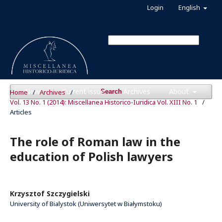
Login
English
News
Current issue
Archives
About
Home
/
Archives
/
Search
Vol. 13 No. 1 (2014): Miscellanea Historico-Iuridica Vol. XIII No. 1
/
Articles
The role of Roman law in the
education of Polish lawyers
Krzysztof Szczygielski
University of Bialystok (Uniwersytet w Białymstoku)