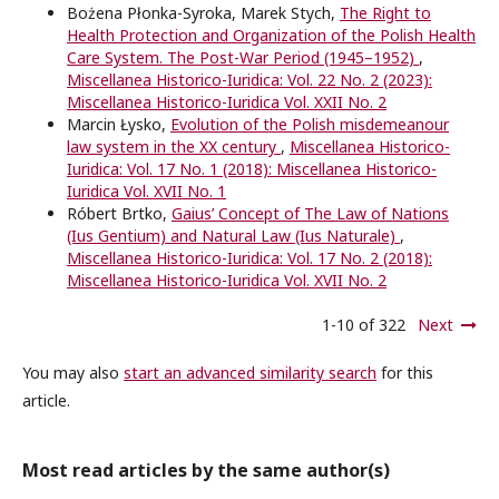
Bożena Płonka-Syroka, Marek Stych,
The Right to
Health Protection and Organization of the Polish Health
Care System. The Post-War Period (1945–1952)
,
Miscellanea Historico-Iuridica: Vol. 22 No. 2 (2023):
Miscellanea Historico-Iuridica Vol. XXII No. 2
Marcin Łysko,
Evolution of the Polish misdemeanour
law system in the XX century
,
Miscellanea Historico-
Iuridica: Vol. 17 No. 1 (2018): Miscellanea Historico-
Iuridica Vol. XVII No. 1
Róbert Brtko,
Gaius’ Concept of The Law of Nations
(Ius Gentium) and Natural Law (Ius Naturale)
,
Miscellanea Historico-Iuridica: Vol. 17 No. 2 (2018):
Miscellanea Historico-Iuridica Vol. XVII No. 2
1-10 of 322
Next
You may also
start an advanced similarity search
for this
article.
Most read articles by the same author(s)