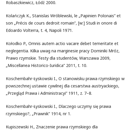
Robaszkiewicz, Łódź 2000.
Kolańczyk K., Stanislas Wróblewski, le „Papinien Polonais” et
son „Précis de cours dedroit romain”, [w:] Studi in onore di
Edoardo Volterra, t. 4, Napoli 1971.
Kołodko P., Omnis autem actio vacare debet temeritate et
neglegentia. Kilka uwag na marginesie pracy Dominiki Mróz,
Prawo rzymskie. Testy dla studentów, Warszawa 2009,
„Miscellanea Historico-Iuridica” 2011, t. 10.
Koschembahr-Łyskowski I., O stanowisku prawa rzymskiego w
powszechnej ustawie cywilnej dla cesarstwa austryackiego,
„Przegląd Prawa i Administracyi” 1911, z. 7–8.
Koschembahr-Łyskowski I., Dlaczego uczymy się prawa
rzymskiego?, „Prawnik” 1914, nr 1.
Kupiszewski H., Znaczenie prawa rzymskiego dla