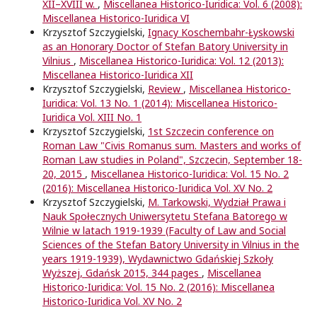
XII–XVIII w.
,
Miscellanea Historico-Iuridica: Vol. 6 (2008):
Miscellanea Historico-Iuridica VI
Krzysztof Szczygielski,
Ignacy Koschembahr-Łyskowski
as an Honorary Doctor of Stefan Batory University in
Vilnius
,
Miscellanea Historico-Iuridica: Vol. 12 (2013):
Miscellanea Historico-Iuridica XII
Krzysztof Szczygielski,
Review
,
Miscellanea Historico-
Iuridica: Vol. 13 No. 1 (2014): Miscellanea Historico-
Iuridica Vol. XIII No. 1
Krzysztof Szczygielski,
1st Szczecin conference on
Roman Law "Civis Romanus sum. Masters and works of
Roman Law studies in Poland", Szczecin, September 18-
20, 2015
,
Miscellanea Historico-Iuridica: Vol. 15 No. 2
(2016): Miscellanea Historico-Iuridica Vol. XV No. 2
Krzysztof Szczygielski,
M. Tarkowski, Wydział Prawa i
Nauk Społecznych Uniwersytetu Stefana Batorego w
Wilnie w latach 1919-1939 (Faculty of Law and Social
Sciences of the Stefan Batory University in Vilnius in the
years 1919-1939), Wydawnictwo Gdańskiej Szkoły
Wyższej, Gdańsk 2015, 344 pages
,
Miscellanea
Historico-Iuridica: Vol. 15 No. 2 (2016): Miscellanea
Historico-Iuridica Vol. XV No. 2