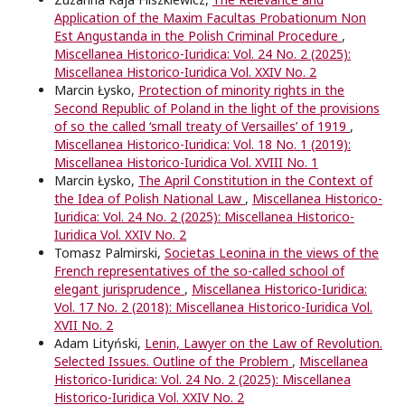
Application of the Maxim Facultas Probationum Non
Est Angustanda in the Polish Criminal Procedure
,
Miscellanea Historico-Iuridica: Vol. 24 No. 2 (2025):
Miscellanea Historico-Iuridica Vol. XXIV No. 2
Marcin Łysko,
Protection of minority rights in the
Second Republic of Poland in the light of the provisions
of so the called ‘small treaty of Versailles’ of 1919
,
Miscellanea Historico-Iuridica: Vol. 18 No. 1 (2019):
Miscellanea Historico-Iuridica Vol. XVIII No. 1
Marcin Łysko,
The April Constitution in the Context of
the Idea of Polish National Law
,
Miscellanea Historico-
Iuridica: Vol. 24 No. 2 (2025): Miscellanea Historico-
Iuridica Vol. XXIV No. 2
Tomasz Palmirski,
Societas Leonina in the views of the
French representatives of the so-called school of
elegant jurisprudence
,
Miscellanea Historico-Iuridica:
Vol. 17 No. 2 (2018): Miscellanea Historico-Iuridica Vol.
XVII No. 2
Adam Lityński,
Lenin, Lawyer on the Law of Revolution.
Selected Issues. Outline of the Problem
,
Miscellanea
Historico-Iuridica: Vol. 24 No. 2 (2025): Miscellanea
Historico-Iuridica Vol. XXIV No. 2