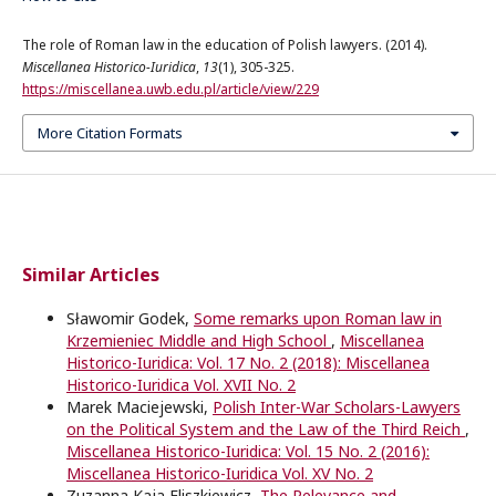
The role of Roman law in the education of Polish lawyers. (2014).
Miscellanea Historico-Iuridica
,
13
(1), 305-325.
https://miscellanea.uwb.edu.pl/article/view/229
More Citation Formats
Similar Articles
Sławomir Godek,
Some remarks upon Roman law in
Krzemieniec Middle and High School
,
Miscellanea
Historico-Iuridica: Vol. 17 No. 2 (2018): Miscellanea
Historico-Iuridica Vol. XVII No. 2
Marek Maciejewski,
Polish Inter-War Scholars-Lawyers
on the Political System and the Law of the Third Reich
,
Miscellanea Historico-Iuridica: Vol. 15 No. 2 (2016):
Miscellanea Historico-Iuridica Vol. XV No. 2
Zuzanna Kaja Fliszkiewicz,
The Relevance and