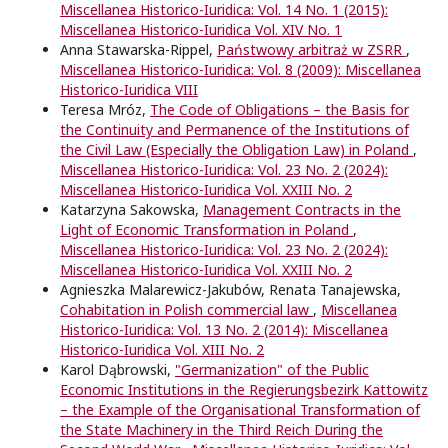
Miscellanea Historico-Iuridica: Vol. 14 No. 1 (2015):
Miscellanea Historico-Iuridica Vol. XIV No. 1
Anna Stawarska-Rippel,
Państwowy arbitraż w ZSRR
,
Miscellanea Historico-Iuridica: Vol. 8 (2009): Miscellanea
Historico-Iuridica VIII
Teresa Mróz,
The Code of Obligations – the Basis for
the Continuity and Permanence of the Institutions of
the Civil Law (Especially the Obligation Law) in Poland
,
Miscellanea Historico-Iuridica: Vol. 23 No. 2 (2024):
Miscellanea Historico-Iuridica Vol. XXIII No. 2
Katarzyna Sakowska,
Management Contracts in the
Light of Economic Transformation in Poland
,
Miscellanea Historico-Iuridica: Vol. 23 No. 2 (2024):
Miscellanea Historico-Iuridica Vol. XXIII No. 2
Agnieszka Malarewicz-Jakubów, Renata Tanajewska,
Cohabitation in Polish commercial law
,
Miscellanea
Historico-Iuridica: Vol. 13 No. 2 (2014): Miscellanea
Historico-Iuridica Vol. XIII No. 2
Karol Dąbrowski,
"Germanization" of the Public
Economic Institutions in the Regierungsbezirk Kattowitz
– the Example of the Organisational Transformation of
the State Machinery in the Third Reich During the