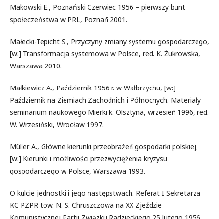
Makowski E., Poznański Czerwiec 1956 – pierwszy bunt
społeczeństwa w PRL, Poznań́ 2001.
Małecki-Tepicht S., Przyczyny zmiany systemu gospodarczego,
[w:] Transformacja systemowa w Polsce, red. K. Żukrowska,
Warszawa 2010.
Małkiewicz A., Październik 1956 r. w Wałbrzychu, [w:]
Październik na Ziemiach Zachodnich i Północnych. Materiały
seminarium naukowego Mierki k. Olsztyna, wrzesień́ 1996, red.
W. Wrzesiński, Wrocław 1997.
Müller A., Główne kierunki przeobrażeń́ gospodarki polskiej,
[w:] Kierunki i możliwości przezwyciężenia kryzysu
gospodarczego w Polsce, Warszawa 1993.
O kulcie jednostki i jego następstwach. Referat I Sekretarza
KC PZPR tow. N. S. Chruszczowa na XX Zjeździe
Komunistycznej Partii Związku Radzieckiego 25 lutego 1956