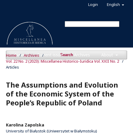
Login
English
News
Current issue
Archives
About
Home
/
Archives
/
Search
Vol. 22 No. 2 (2023): Miscellanea Historico-Iuridica Vol. XXII No. 2
/
Articles
The Assumptions and Evolution
of the Economic System of the
People’s Republic of Poland
Karolina Zapolska
University of Białystok (Uniwersytet w Białymstoku)