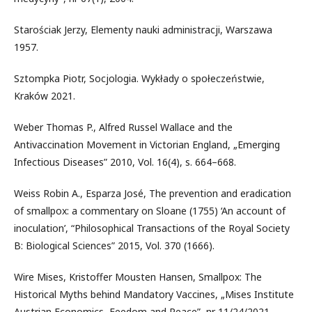
Starościak Jerzy, Elementy nauki administracji, Warszawa
1957.
Sztompka Piotr, Socjologia. Wykłady o społeczeństwie,
Kraków 2021.
Weber Thomas P., Alfred Russel Wallace and the
Antivaccination Movement in Victorian England, „Emerging
Infectious Diseases” 2010, Vol. 16(4), s. 664–668.
Weiss Robin A., Esparza José, The prevention and eradication
of smallpox: a commentary on Sloane (1755) ‘An account of
inoculation’, “Philosophical Transactions of the Royal Society
B: Biological Sciences” 2015, Vol. 370 (1666).
Wire Mises, Kristoffer Mousten Hansen, Smallpox: The
Historical Myths behind Mandatory Vaccines, „Mises Institute
Austrian Economics, Feedom and Peace”, nr 11/24/2021.