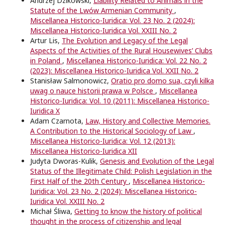
Andrzej Dzikowski,
Liability Related to Animals in the
Statute of the Lwów Armenian Community
,
Miscellanea Historico-Iuridica: Vol. 23 No. 2 (2024):
Miscellanea Historico-Iuridica Vol. XXIII No. 2
Artur Lis,
The Evolution and Legacy of the Legal
Aspects of the Activities of the Rural Housewives’ Clubs
in Poland
,
Miscellanea Historico-Iuridica: Vol. 22 No. 2
(2023): Miscellanea Historico-Iuridica Vol. XXII No. 2
Stanisław Salmonowicz,
Oratio pro domo sua, czyli kilka
uwag o nauce historii prawa w Polsce
,
Miscellanea
Historico-Iuridica: Vol. 10 (2011): Miscellanea Historico-
Iuridica X
Adam Czarnota,
Law, History and Collective Memories.
A Contribution to the Historical Sociology of Law
,
Miscellanea Historico-Iuridica: Vol. 12 (2013):
Miscellanea Historico-Iuridica XII
Judyta Dworas-Kulik,
Genesis and Evolution of the Legal
Status of the Illegitimate Child: Polish Legislation in the
First Half of the 20th Century
,
Miscellanea Historico-
Iuridica: Vol. 23 No. 2 (2024): Miscellanea Historico-
Iuridica Vol. XXIII No. 2
Michał Śliwa,
Getting to know the history of political
thought in the process of citizenship and legal