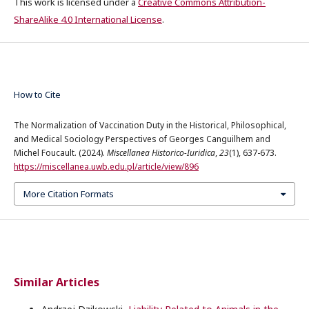
This work is licensed under a
Creative Commons Attribution-
ShareAlike 4.0 International License
.
How to Cite
The Normalization of Vaccination Duty in the Historical, Philosophical,
and Medical Sociology Perspectives of Georges Canguilhem and
Michel Foucault. (2024).
Miscellanea Historico-Iuridica
,
23
(1), 637-673.
https://miscellanea.uwb.edu.pl/article/view/896
More Citation Formats
Similar Articles