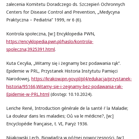
zalecenia Komitetu Doradczego ds. Szczepień Ochronnych
Centers for Disease Control and Prevention, „Medycyna
Praktyczna – Pediatria” 1999, nr 6 (6).
Kontrola społeczna, [w:] Encyklopedia PWN,
https://encyklopedia.pwn.pl/haslo/kontrola-
spoleczna;3925391.html
.
Kuta Cecylia, „Witamy się i żegnamy bez podawania rąk”.
Epidemie w PRL, Przystanek Historia Instytutu Pamięci
Narodowej,
https://krakow.ipn.gov.pl/pl4/edukacja/przystanek-
historia/95166,Witamy-sie-i-zegnamy-bez-podawania-rak-
Epidemie-w-PRL.html
(dostęp: 10.10.2024).
Leriche René, Introduction générale de la santé ŕ la Maladie;
La douleur dans les maladies; Oů va le médicne?, [w:]
Encyclopédie française, t. VI, Paryż 1936.
Nijakowski Lech, Biowładza w późnej nowoczesności, [w:]