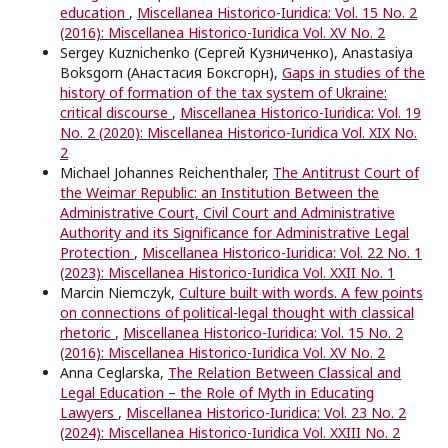
education
,
Miscellanea Historico-Iuridica: Vol. 15 No. 2
(2016): Miscellanea Historico-Iuridica Vol. XV No. 2
Sergey Kuznichenko (Сергей Кузниченко), Anastasiya
Boksgorn (Анастасия Боксгорн),
Gaps in studies of the
history of formation of the tax system of Ukraine:
critical discourse
,
Miscellanea Historico-Iuridica: Vol. 19
No. 2 (2020): Miscellanea Historico-Iuridica Vol. XIX No.
2
Michael Johannes Reichenthaler,
The Antitrust Court of
the Weimar Republic: an Institution Between the
Administrative Court, Civil Court and Administrative
Authority and its Significance for Administrative Legal
Protection
,
Miscellanea Historico-Iuridica: Vol. 22 No. 1
(2023): Miscellanea Historico-Iuridica Vol. XXII No. 1
Marcin Niemczyk,
Culture built with words. A few points
on connections of political-legal thought with classical
rhetoric
,
Miscellanea Historico-Iuridica: Vol. 15 No. 2
(2016): Miscellanea Historico-Iuridica Vol. XV No. 2
Anna Ceglarska,
The Relation Between Classical and
Legal Education – the Role of Myth in Educating
Lawyers
,
Miscellanea Historico-Iuridica: Vol. 23 No. 2
(2024): Miscellanea Historico-Iuridica Vol. XXIII No. 2