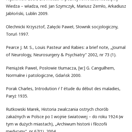
Wiedza – władza, red. Jan Szymczyk, Mariusz Zemło, Arkadiusz
Jabłoński, Lublin 2009.
Olechnicki Krzysztof, Załęcki Paweł, Słownik socjologiczny,
Toruń 1997.
Pearce J. M. S., Louis Pasteur and Rabies: a brief note, „Journal
of Neurology, Neurosurgery & Psychiatry” 2002, nr 73 (1).
Pieniążek Paweł, Posłowie tłumacza, [w:] G. Canguilhem,
Normalne i patologiczne, Gdańsk 2000.
Porak Charles, Introdution ŕ l’ étude du début des maladies,
Paryż 1935.
Rutkowski Marek, Historia zwalczania ostrych chorób
zakaźnych w Polsce po I wojnie światowej – do roku 1924 (w
tym w dużych miastach), „Archiwum historii i filozofii
medycyny”, nr 67(1), 2004.