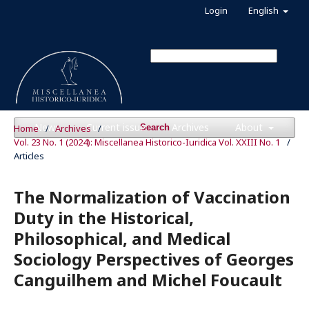
Login
English
News
Current issue
Archives
About
Home
/
Archives
/
Search
Vol. 23 No. 1 (2024): Miscellanea Historico-Iuridica Vol. XXIII No. 1
/
Articles
The Normalization of Vaccination
Duty in the Historical,
Philosophical, and Medical
Sociology Perspectives of Georges
Canguilhem and Michel Foucault