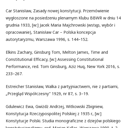
Car Stanisław, Zasady nowej konstytucji. Przemówienie
wygłoszone na posiedzeniu plenarnym Klubu BBWR w dniu 14
grudnia 1933, [w:] Jacek Maria Majchrowski (wstęp, wybór i
opracowanie), Stanisław Car – Polska koncepcja
autorytaryzmu, Warszawa 1996, s. 144–152.
Elkins Zachary, Ginsburg Tom, Melton James, Time and
Constitutional Efficacy, [w:] Assessing Constitutional
Performance, red. Tom Ginsburg, Aziz Huq, New York 2016, s.
233–267.
Estreicher Stanisław, Walka z partyjniactwem, nie z partiami,
„Przegląd Współczesny” 1929, nr 87, s. 3–19.
Gdulewicz Ewa, Gwiżdż Andrzej, Witkowski Zbigniew,
Konstytucja Rzeczypospolitej Polskiej z 1935 r., [w:]
Konstytucje Polski. Studia monograficzne z dziejów polskiego
konstytucjonalizmu, red. Marian Kallas, Warszawa 1990, t. 2,