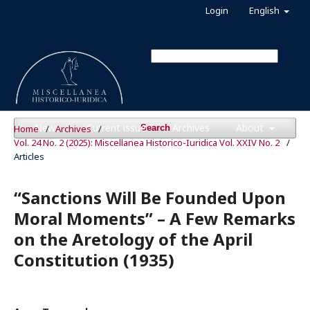
Login
English
News
Current issue
Archives
About
Home
/
Archives
/
Search
Vol. 24 No. 2 (2025): Miscellanea Historico-Iuridica Vol. XXIV No. 2
/
Articles
“Sanctions Will Be Founded Upon
Moral Moments” – A Few Remarks
on the Aretology of the April
Constitution (1935)