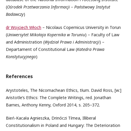
(
Ośrodek Przetwarzania Informacji – Państwowy Instytut
Badawczy
)
dr Wojciech Włoch
– Nicolaus Copernicus University in Torun
(
Uniwersytet Mikołaja Kopernika w Toruniu
) – Faculty of Law
and Administration (
Wydział Prawa i Administracji
) –
Departament of Constitutional Law (
Katedra Prawa
Konstytucyjnego
)
References
Arystoteles, The Nicomachean Ethics, tłum. David Ross, [w:]
Aristotle’s Ethics: The Complete Writings, red. Jonathan
Barnes, Anthony Kenny, Oxford 2014, s. 205–372.
Bień-Kacała Agnieszka, Drinóczi Tímea, Illiberal
Constitutionalism in Poland and Hungary: The Deterioration