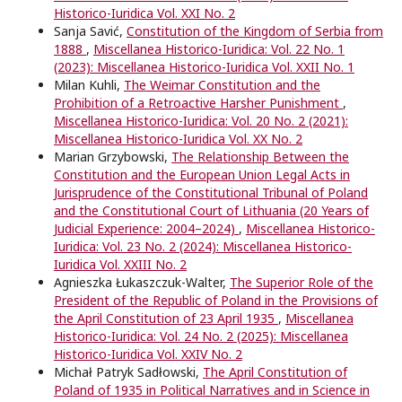
Historico-Iuridica Vol. XXI No. 2
Sanja Savić,
Constitution of the Kingdom of Serbia from
1888
,
Miscellanea Historico-Iuridica: Vol. 22 No. 1
(2023): Miscellanea Historico-Iuridica Vol. XXII No. 1
Milan Kuhli,
The Weimar Constitution and the
Prohibition of a Retroactive Harsher Punishment
,
Miscellanea Historico-Iuridica: Vol. 20 No. 2 (2021):
Miscellanea Historico-Iuridica Vol. XX No. 2
Marian Grzybowski,
The Relationship Between the
Constitution and the European Union Legal Acts in
Jurisprudence of the Constitutional Tribunal of Poland
and the Constitutional Court of Lithuania (20 Years of
Judicial Experience: 2004–2024)
,
Miscellanea Historico-
Iuridica: Vol. 23 No. 2 (2024): Miscellanea Historico-
Iuridica Vol. XXIII No. 2
Agnieszka Łukaszczuk-Walter,
The Superior Role of the
President of the Republic of Poland in the Provisions of
the April Constitution of 23 April 1935
,
Miscellanea
Historico-Iuridica: Vol. 24 No. 2 (2025): Miscellanea
Historico-Iuridica Vol. XXIV No. 2
Michał Patryk Sadłowski,
The April Constitution of
Poland of 1935 in Political Narratives and in Science in