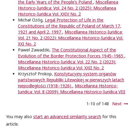
the Early Years of the People’s Poland
,
Miscellanea
Historico-Iuridica: Vol. 24 No. 2 (2025): Miscellanea
Historico-Iuridica Vol. XXIV No. 2
Michał Ożóg,
Legal Protection of Life in the
Constitutions of the Republic of Poland of March 17,
1921 and April 2, 1997
,
Miscellanea Historico-Iuridica:
Vol. 21 No. 2 (2022): Miscellanea Historico-Iuridica Vol.
XXI No. 2
Paweł Zawadzki,
The Constitutional Aspect of the
Evolution of the Border Protection Forces 1945–1965
,
Miscellanea Historico-Iuridica: Vol. 22 No. 2 (2023):
Miscellanea Historico-Iuridica Vol. XXII No. 2
Krzysztof Prokop,
Konstytucyjny system organów
państwowych Republiki Litewskiej w pierwszych latach
niepodległości (1918–1926)
,
Miscellanea Historico-
Iuridica: Vol. 8 (2009): Miscellanea Historico-Iuridica VIII
1-10 of 148
Next
You may also
start an advanced similarity search
for this
article.