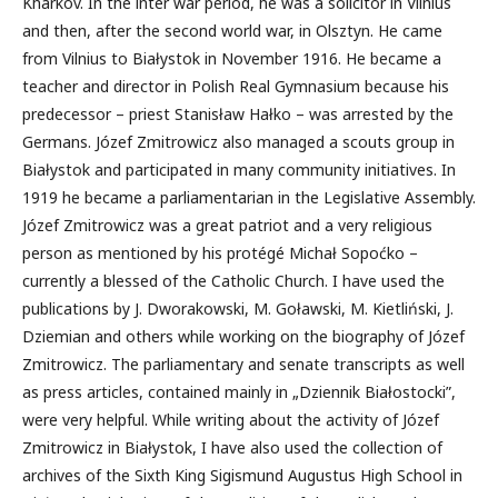
Kharkov. In the inter war period, he was a solicitor in Vilnius
and then, after the second world war, in Olsztyn. He came
from Vilnius to Białystok in November 1916. He became a
teacher and director in Polish Real Gymnasium because his
predecessor – priest Stanisław Hałko – was arrested by the
Germans. Józef Zmitrowicz also managed a scouts group in
Białystok and participated in many community initiatives. In
1919 he became a parliamentarian in the Legislative Assembly.
Józef Zmitrowicz was a great patriot and a very religious
person as mentioned by his protégé Michał Sopoćko –
currently a blessed of the Catholic Church. I have used the
publications by J. Dworakowski, M. Goławski, M. Kietliński, J.
Dziemian and others while working on the biography of Józef
Zmitrowicz. The parliamentary and senate transcripts as well
as press articles, contained mainly in „Dziennik Białostocki”,
were very helpful. While writing about the activity of Józef
Zmitrowicz in Białystok, I have also used the collection of
archives of the Sixth King Sigismund Augustus High School in