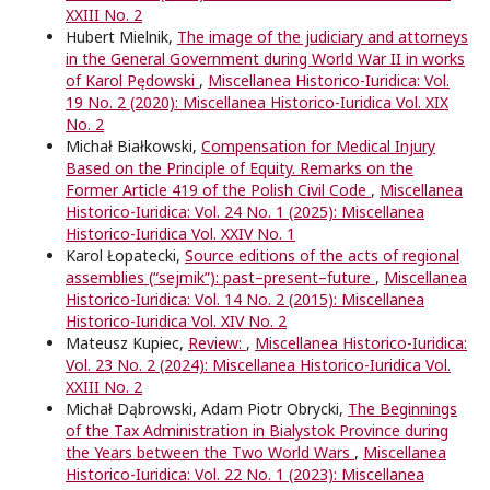
XXIII No. 2
Hubert Mielnik,
The image of the judiciary and attorneys
in the General Government during World War II in works
of Karol Pędowski
,
Miscellanea Historico-Iuridica: Vol.
19 No. 2 (2020): Miscellanea Historico-Iuridica Vol. XIX
No. 2
Michał Białkowski,
Compensation for Medical Injury
Based on the Principle of Equity. Remarks on the
Former Article 419 of the Polish Civil Code
,
Miscellanea
Historico-Iuridica: Vol. 24 No. 1 (2025): Miscellanea
Historico-Iuridica Vol. XXIV No. 1
Karol Łopatecki,
Source editions of the acts of regional
assemblies (“sejmik”): past–present–future
,
Miscellanea
Historico-Iuridica: Vol. 14 No. 2 (2015): Miscellanea
Historico-Iuridica Vol. XIV No. 2
Mateusz Kupiec,
Review:
,
Miscellanea Historico-Iuridica:
Vol. 23 No. 2 (2024): Miscellanea Historico-Iuridica Vol.
XXIII No. 2
Michał Dąbrowski, Adam Piotr Obrycki,
The Beginnings
of the Tax Administration in Bialystok Province during
the Years between the Two World Wars
,
Miscellanea
Historico-Iuridica: Vol. 22 No. 1 (2023): Miscellanea