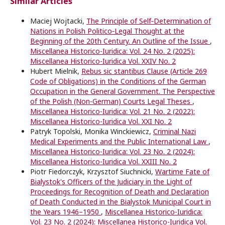
Similar Articles
Maciej Wojtacki,
The Principle of Self‑Determination of
Nations in Polish Politico‑Legal Thought at the
Beginning of the 20th Century. An Outline of the Issue
,
Miscellanea Historico-Iuridica: Vol. 24 No. 2 (2025):
Miscellanea Historico-Iuridica Vol. XXIV No. 2
Hubert Mielnik,
Rebus sic stantibus Clause (Article 269
Code of Obligations) in the Conditions of the German
Occupation in the General Government. The Perspective
of the Polish (Non-German) Courts Legal Theses
,
Miscellanea Historico-Iuridica: Vol. 21 No. 2 (2022):
Miscellanea Historico-Iuridica Vol. XXI No. 2
Patryk Topolski, Monika Winckiewicz,
Criminal Nazi
Medical Experiments and the Public International Law
,
Miscellanea Historico-Iuridica: Vol. 23 No. 2 (2024):
Miscellanea Historico-Iuridica Vol. XXIII No. 2
Piotr Fiedorczyk, Krzysztof Siuchnicki,
Wartime Fate of
Bialystok's Officers of the Judiciary in the Light of
Proceedings for Recognition of Death and Declaration
of Death Conducted in the Bialystok Municipal Court in
the Years 1946–1950
,
Miscellanea Historico-Iuridica:
Vol. 23 No. 2 (2024): Miscellanea Historico-Iuridica Vol.