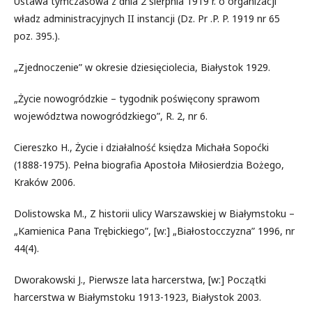
Ustawa tymczasowa z dnia 2 sierpnia 1919 r. o organizacji
władz administracyjnych II instancji (Dz. Pr .P. P. 1919 nr 65
poz. 395.).
„Zjednoczenie” w okresie dziesięciolecia, Białystok 1929.
„Życie nowogródzkie – tygodnik poświęcony sprawom
województwa nowogródzkiego”, R. 2, nr 6.
Ciereszko H., Życie i działalność księdza Michała Sopoćki
(1888-1975). Pełna biografia Apostoła Miłosierdzia Bożego,
Kraków 2006.
Dolistowska M., Z historii ulicy Warszawskiej w Białymstoku –
„Kamienica Pana Trębickiego”, [w:] „Białostocczyzna” 1996, nr
44(4).
Dworakowski J., Pierwsze lata harcerstwa, [w:] Początki
harcerstwa w Białymstoku 1913-1923, Białystok 2003.