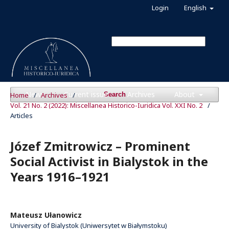
Login
English
News
Current issue
Archives
About
Home
/
Archives
/
Search
Vol. 21 No. 2 (2022): Miscellanea Historico-Iuridica Vol. XXI No. 2
/
Articles
Józef Zmitrowicz – Prominent
Social Activist in Bialystok in the
Years 1916–1921
Mateusz Ułanowicz
University of Bialystok (Uniwersytet w Białymstoku)