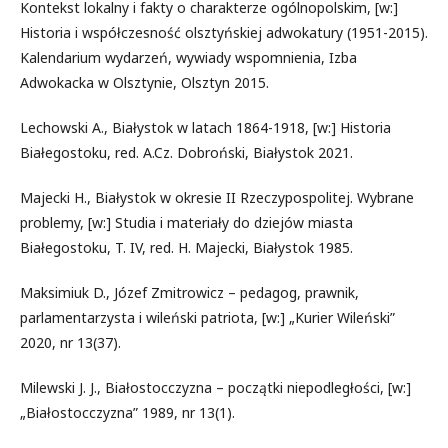
Kontekst lokalny i fakty o charakterze ogólnopolskim, [w:]
Historia i współczesność olsztyńskiej adwokatury (1951-2015).
Kalendarium wydarzeń, wywiady wspomnienia, Izba
Adwokacka w Olsztynie, Olsztyn 2015.
Lechowski A., Białystok w latach 1864-1918, [w:] Historia
Białegostoku, red. A.Cz. Dobroński, Białystok 2021.
Majecki H., Białystok w okresie II Rzeczypospolitej. Wybrane
problemy, [w:] Studia i materiały do dziejów miasta
Białegostoku, T. IV, red. H. Majecki, Białystok 1985.
Maksimiuk D., Józef Zmitrowicz – pedagog, prawnik,
parlamentarzysta i wileński patriota, [w:] „Kurier Wileński”
2020, nr 13(37).
Milewski J. J., Białostocczyzna – początki niepodległości, [w:]
„Białostocczyzna” 1989, nr 13(1).