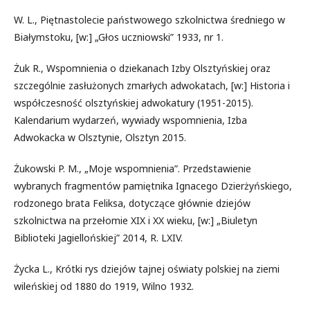
W. L., Piętnastolecie państwowego szkolnictwa średniego w
Białymstoku, [w:] „Głos uczniowski” 1933, nr 1.
Żuk R., Wspomnienia o dziekanach Izby Olsztyńskiej oraz
szczególnie zasłużonych zmarłych adwokatach, [w:] Historia i
współczesność olsztyńskiej adwokatury (1951-2015).
Kalendarium wydarzeń, wywiady wspomnienia, Izba
Adwokacka w Olsztynie, Olsztyn 2015.
Żukowski P. M., „Moje wspomnienia”. Przedstawienie
wybranych fragmentów pamiętnika Ignacego Dzierżyńskiego,
rodzonego brata Feliksa, dotyczące głównie dziejów
szkolnictwa na przełomie XIX i XX wieku, [w:] „Biuletyn
Biblioteki Jagiellońskiej” 2014, R. LXIV.
Życka L., Krótki rys dziejów tajnej oświaty polskiej na ziemi
wileńskiej od 1880 do 1919, Wilno 1932.