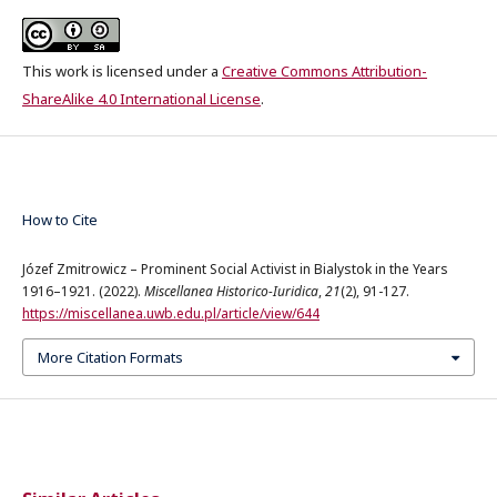
This work is licensed under a
Creative Commons Attribution-
ShareAlike 4.0 International License
.
How to Cite
Józef Zmitrowicz – Prominent Social Activist in Bialystok in the Years
1916–1921. (2022).
Miscellanea Historico-Iuridica
,
21
(2), 91-127.
https://miscellanea.uwb.edu.pl/article/view/644
More Citation Formats