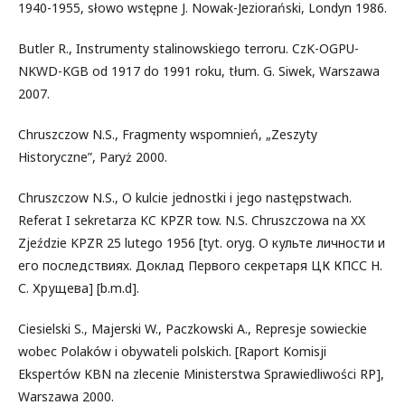
1940-1955, słowo wstępne J. Nowak-Jeziorański, Londyn 1986.
Butler R., Instrumenty stalinowskiego terroru. CzK-OGPU-
NKWD-KGB od 1917 do 1991 roku, tłum. G. Siwek, Warszawa
2007.
Chruszczow N.S., Fragmenty wspomnień, „Zeszyty
Historyczne”, Paryż 2000.
Chruszczow N.S., O kulcie jednostki i jego następstwach.
Referat I sekretarza KC KPZR tow. N.S. Chruszczowa na XX
Zjeździe KPZR 25 lutego 1956 [tyt. oryg. О культе личности и
его последствиях. Доклад Первого секретаря ЦК КПСС Н.
С. Хрущева] [b.m.d].
Ciesielski S., Majerski W., Paczkowski A., Represje sowieckie
wobec Polaków i obywateli polskich. [Raport Komisji
Ekspertów KBN na zlecenie Ministerstwa Sprawiedliwości RP],
Warszawa 2000.