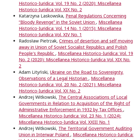
Historico-Iuridica: Vol. 19 No. 2 (2020): Miscellanea
Historico-Iuridica Vol. XIX No. 2
Katarzyna Laskowska,
Penal Regulations Concerning
“Bloody Revenge” in the Soviet Union
,
Miscellanea
Historico-Iuridica: Vol. 14 No. 1 (2015): Miscellanea
Historico-Iuridica Vol. XIV No. 1
Radosław Pietrzak,
Crimes of desertion and self moving
away in Union of Soviet Socialist Republics and Polish
People's Republic
,
Miscellanea Historico-Iuridica: Vol. 19
No. 2 (2020): Miscellanea Historico-Iuridica Vol. XIX No.
2
Adam Lityński,
Ukraine on the Road to Sovereignty.
Observations of a Legal Historian
,
Miscellanea
Historico-Iuridica: Vol. 20 No. 2 (2021): Miscellanea
Historico-Iuridica Vol. XX No. 2
Andrzej Witkowski,
The Central Associations of Local
Governments in Relation to Acquisition of the Right of
Administrative Enforcement in 1932 by Tax Offices
,
Miscellanea Historico-Iuridica: Vol. 23 No. 1 (2024):
Miscellanea Historico-Iuridica Vol. XXIII No. 1
Andrzej Witkowski,
The Territorial Government Auditing
Union in Interwar Poland
,
Miscellanea Historico-Iuridica: