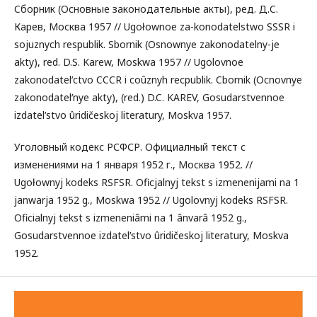
Cбoрник (Ocнoвныe зaкoнoдaтeльныe aкты), ред. Д.C.
Карев, Москва 1957 // Ugołownoe za-konodatelstwo SSSR i
sojuznych respublik. Sbornik (Osnownye zakonodatelny-je
akty), red. D.S. Karew, Moskwa 1957 // Ugolovnoe
zakonodatelʹctvo CCCR i coûznyh recpublik. Cbornik (Ocnovnye
zakonodatelʹnye akty), (red.) D.C. KAREV, Gosudarstvennoe
izdatelʹstvo ûridičeskoj literatury, Moskva 1957.
Угoлoвный кодекс РСФСР. Официалный текст с
изменениями на 1 января 1952 г., Москва 1952. //
Ugołownyj kodeks RSFSR. Oficjalnyj tekst s izmenenijami na 1
janwarja 1952 g., Moskwa 1952 // Ugolovnyj kodeks RSFSR.
Oficialnyj tekst s izmeneniâmi na 1 ânvarâ 1952 g.,
Gosudarstvennoe izdatelʹstvo ûridičeskoj literatury, Moskva
1952.