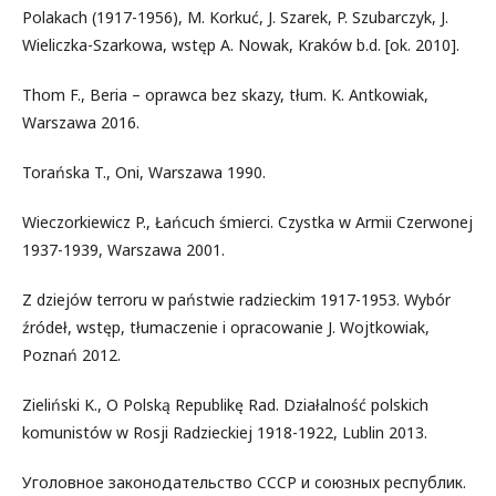
Polakach (1917-1956), M. Korkuć, J. Szarek, P. Szubarczyk, J.
Wieliczka-Szarkowa, wstęp A. Nowak, Kraków b.d. [ok. 2010].
Thom F., Beria – oprawca bez skazy, tłum. K. Antkowiak,
Warszawa 2016.
Torańska T., Oni, Warszawa 1990.
Wieczorkiewicz P., Łańcuch śmierci. Czystka w Armii Czerwonej
1937-1939, Warszawa 2001.
Z dziejów terroru w państwie radzieckim 1917-1953. Wybór
źródeł, wstęp, tłumaczenie i opracowanie J. Wojtkowiak,
Poznań 2012.
Zieliński K., O Polską Republikę Rad. Działalność polskich
komunistów w Rosji Radzieckiej 1918-1922, Lublin 2013.
Угoлoвнoe зaкoнoдaтeльcтвo CCCР и cоюзных рecпублик.