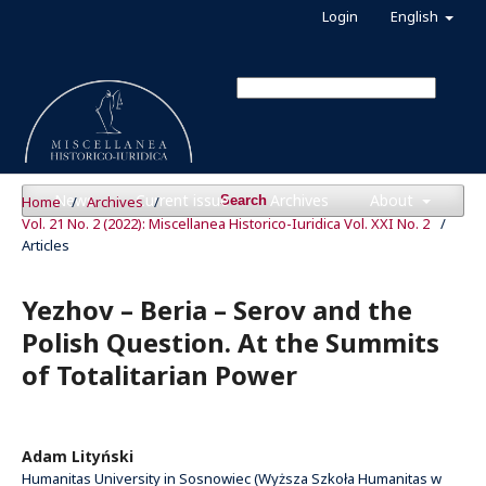
Login
English
News
Current issue
Archives
About
Home
/
Archives
/
Search
Vol. 21 No. 2 (2022): Miscellanea Historico-Iuridica Vol. XXI No. 2
/
Articles
Yezhov – Beria – Serov and the
Polish Question. At the Summits
of Totalitarian Power
Adam Lityński
Humanitas University in Sosnowiec (Wyższa Szkoła Humanitas w