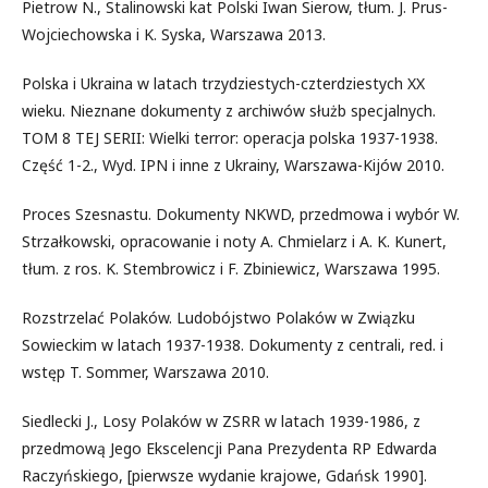
Pietrow N., Stalinowski kat Polski Iwan Sierow, tłum. J. Prus-
Wojciechowska i K. Syska, Warszawa 2013.
Polska i Ukraina w latach trzydziestych-czterdziestych XX
wieku. Nieznane dokumenty z archiwów służb specjalnych.
TOM 8 TEJ SERII: Wielki terror: operacja polska 1937-1938.
Część 1-2., Wyd. IPN i inne z Ukrainy, Warszawa-Kijów 2010.
Proces Szesnastu. Dokumenty NKWD, przedmowa i wybór W.
Strzałkowski, opracowanie i noty A. Chmielarz i A. K. Kunert,
tłum. z ros. K. Stembrowicz i F. Zbiniewicz, Warszawa 1995.
Rozstrzelać Polaków. Ludobójstwo Polaków w Związku
Sowieckim w latach 1937-1938. Dokumenty z centrali, red. i
wstęp T. Sommer, Warszawa 2010.
Siedlecki J., Losy Polaków w ZSRR w latach 1939-1986, z
przedmową Jego Ekscelencji Pana Prezydenta RP Edwarda
Raczyńskiego, [pierwsze wydanie krajowe, Gdańsk 1990].