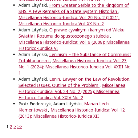
Adam Lityński,
From Greater Serbia to the Kingdom of
SHS. A Few Remarks of a State System Historian
,
Miscellanea Historico-Iuridica: Vol. 20 No. 2 (2021):
Miscellanea Historico-Iuridica Vol. XX No. 2
Adam Lityński,
O prawie cywilnym i karnym od Wieku
Światła i Rozumu do spustoszonego stulecia
,
Miscellanea Historico-Iuridica: Vol. 6 (2008): Miscellanea
Historico-Iuridica VI
Adam Lityński,
Leninism – the Substance of Communist
Totalitarianism
,
Miscellanea Historico-Iuridica: Vol. 23
No. 1 (2024): Miscellanea Historico-Iuridica Vol. XXIII No.
1
Adam Lityński,
Lenin, Lawyer on the Law of Revolution.
Selected Issues. Outline of the Problem
,
Miscellanea
Historico-Iuridica: Vol. 24 No. 2 (2025): Miscellanea
Historico-Iuridica Vol. XXIV No. 2
Piotr Fiedorczyk, Adam Lityński,
Marian Lech
Klementowski
,
Miscellanea Historico-Iuridica: Vol. 12
(2013): Miscellanea Historico-Iuridica XII
1
2
>
>>