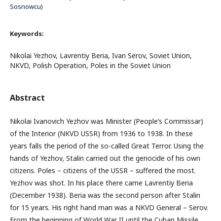
Sosnowcu)
Keywords:
Nikolai Yezhov, Lavrentiy Beria, Ivan Serov, Soviet Union,
NKVD, Polish Operation, Poles in the Soviet Union
Abstract
Nikolai Ivanovich Yezhov was Minister (People’s Commissar)
of the Interior (NKVD USSR) from 1936 to 1938. In these
years falls the period of the so-called Great Terror. Using the
hands of Yezhov, Stalin carried out the genocide of his own
citizens. Poles – citizens of the USSR – suffered the most.
Yezhov was shot. In his place there came Lavrentiy Beria
(December 1938). Beria was the second person after Stalin
for 15 years. His right hand man was a NKVD General – Serov.
From the beginning of World War II until the Cuban Missile