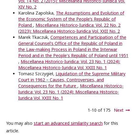
Vol. 14 No. 2 (2015): Miscellanea Historico-Iuridica Vol.
XIV No. 2
Karolina Zapolska,
The Assumptions and Evolution of
the Economic System of the People’s Republic of
Poland
,
Miscellanea Historico-Iuridica: Vol. 22 No. 2
(2023): Miscellanea Historico-Iuridica Vol. XXII No. 2
Marek Tkaczuk,
Competences and Participation of the
General Counsel's Office of the Republic of Poland in
the Law-making Process in Poland in the Interwar
Period and in the People's Republic of Poland until 1951
,
Miscellanea Historico-Iuridica: Vol. 23 No. 1 (2024):
Miscellanea Historico-Iuridica Vol. XXIII No. 1
Tomasz Szczygieł,
Liquidation of the Supreme Military
Court in 1962 – Causes, Controversies, and
Consequences for the Future
,
Miscellanea Historico-
Iuridica: Vol. 23 No. 1 (2024): Miscellanea Historico-
Iuridica Vol. XXIII No. 1
1-10 of 175
Next
You may also
start an advanced similarity search
for this
article.