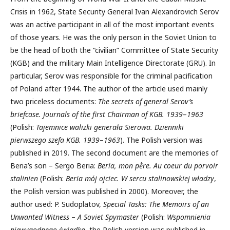
Crisis in 1962, State Security General Ivan Alexandrovich Serov
was an active participant in all of the most important events
of those years. He was the only person in the Soviet Union to
be the head of both the “civilian” Committee of State Security
(KGB) and the military Main Intelligence Directorate (GRU). In
particular, Serov was responsible for the criminal pacification
of Poland after 1944. The author of the article used mainly
two priceless documents:
The secrets of general Serov’s
briefcase. Journals of the first Chairman of KGB. 1939
–
1963
(Polish:
Tajemnice walizki generała Sierowa.
Dzienniki
pierwszego szefa KGB. 1939
–
1963
). The Polish version was
published in 2019. The second document are the memories of
Beria’s son – Sergo Beria:
Beria, mon pḕre.
Au coeur du porvoir
stalinien
(Polish:
Beria mój ojciec. W sercu stalinowskiej władzy
,
the Polish version was published in 2000). Moreover, the
author used: P. Sudoplatov,
Special Tasks: The Memoirs of an
Unwanted Witness
–
A Soviet Spymaster
(Polish:
Wspomnienia
niewygodnego świadka,
the Polish version was published in