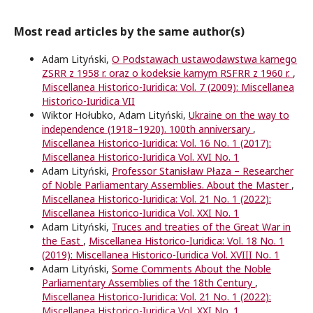
Most read articles by the same author(s)
Adam Lityński,
O Podstawach ustawodawstwa karnego
ZSRR z 1958 r. oraz o kodeksie karnym RSFRR z 1960 r.
,
Miscellanea Historico-Iuridica: Vol. 7 (2009): Miscellanea
Historico-Iuridica VII
Wiktor Hołubko, Adam Lityński,
Ukraine on the way to
independence (1918–1920). 100th anniversary
,
Miscellanea Historico-Iuridica: Vol. 16 No. 1 (2017):
Miscellanea Historico-Iuridica Vol. XVI No. 1
Adam Lityński,
Professor Stanisław Płaza – Researcher
of Noble Parliamentary Assemblies. About the Master
,
Miscellanea Historico-Iuridica: Vol. 21 No. 1 (2022):
Miscellanea Historico-Iuridica Vol. XXI No. 1
Adam Lityński,
Truces and treaties of the Great War in
the East
,
Miscellanea Historico-Iuridica: Vol. 18 No. 1
(2019): Miscellanea Historico-Iuridica Vol. XVIII No. 1
Adam Lityński,
Some Comments About the Noble
Parliamentary Assemblies of the 18th Century
,
Miscellanea Historico-Iuridica: Vol. 21 No. 1 (2022):
Miscellanea Historico-Iuridica Vol. XXI No. 1