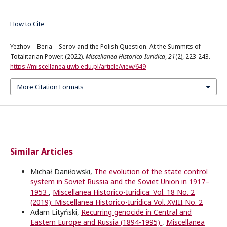
How to Cite
Yezhov – Beria – Serov and the Polish Question. At the Summits of
Totalitarian Power. (2022).
Miscellanea Historico-Iuridica
,
21
(2), 223-243.
https://miscellanea.uwb.edu.pl/article/view/649
More Citation Formats
Similar Articles
Michał Daniłowski,
The evolution of the state control
system in Soviet Russia and the Soviet Union in 1917–
1953
,
Miscellanea Historico-Iuridica: Vol. 18 No. 2
(2019): Miscellanea Historico-Iuridica Vol. XVIII No. 2
Adam Lityński,
Recurring genocide in Central and
Eastern Europe and Russia (1894-1995)
,
Miscellanea